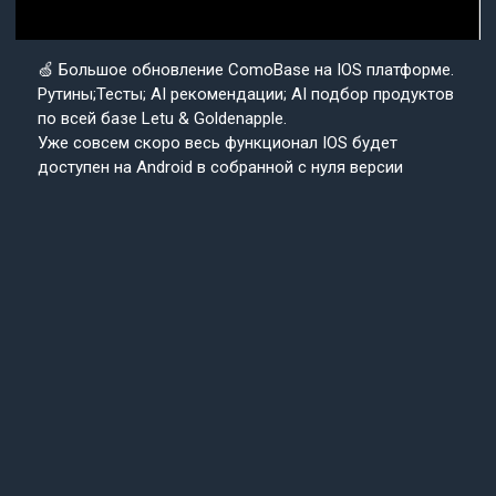
🍏 Большое обновление ComoBase на IOS платформе.
Рутины;Тесты; AI рекомендации; AI подбор продуктов
по всей базе Letu & Goldenapple.
Уже совсем скоро весь функционал IOS будет
доступен на Android в собранной с нуля версии
приложения ComoBase. Осталось недолго и
пользователи Android уже скоро получат
возможность ощутить всю красоту, удобство и мощь
IOS версии CosmoBase.
Подробнее в нашем канале.
Подписывайтесь
Cosmo
на наш канал
Base
Техподдержка
24/7
© 2013-2025 «СosmoBase» -
Сканер косметики