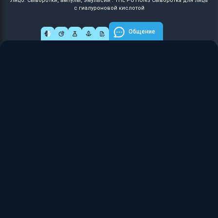
Лицо: Сыворотки, ампулы, эмульсии : THE POTIONS Сыворотка для лица
с гиалуроновой кислотой
Общение