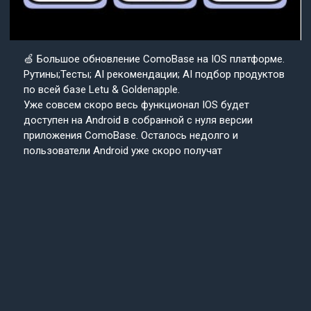
🍏 Большое обновление ComoBase на IOS платформе.
Рутины;Тесты; AI рекомендации; AI подбор продуктов
по всей базе Letu & Goldenapple.
Уже совсем скоро весь функционал IOS будет
доступен на Android в собранной с нуля версии
приложения ComoBase. Осталось недолго и
пользователи Android уже скоро получат
возможность ощутить всю красоту, удобство и мощь
IOS версии CosmoBase.
Подробнее в нашем канале.
Подписывайтесь
Cosmo
на наш канал
Base
Техподдержка
24/7
© 2013-2025 «СosmoBase» -
Сканер косметики