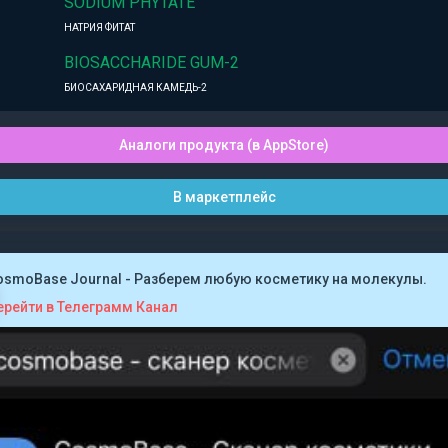
SODIUM PHYTATE
НАТРИЯ ФИТАТ
BIOSACCHARIDE GUM-2
БИОСАХАРИДНАЯ КАМЕДЬ-2
Аналоги продукта (в AppStore)
В маркетплейс
osmoBase Journal - Разберем любую косметику на молекулы.
ерейти в Телеграмм Канал