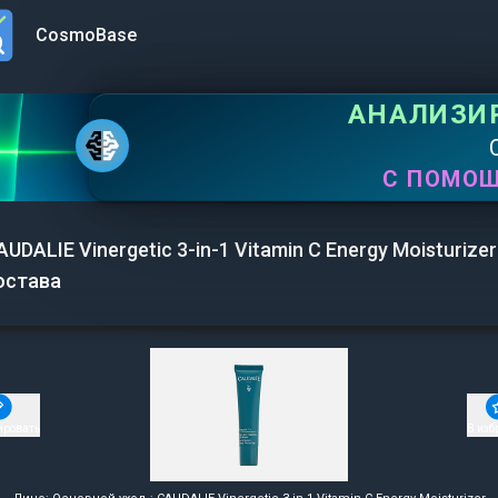
CosmoBase
n menu
АНАЛИЗИ
С ПОМО
AUDALIE Vinergetic 3-in-1 Vitamin C Energy Moisturizer
остава
ировать
В изб