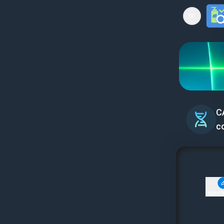
Open mai
C
с
Редакт