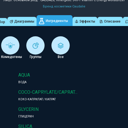
Лицо: Основной уход : CAUDALIE Vinergetic 3-in-1 Vitamin C Energy Moisturizer
Бренд косметики Caudalie
Ингредиенты
Диаграммы
Эффекты
Описание
бор
Комедогены
Группы
Все
AQUA
ВОДА
COCO-CAPRYLATE/CAPRAT...
КОКО-КАПРИЛАТ / КАПРАТ
GLYCERIN
ГЛИЦЕРИН
SILICA