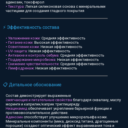
аденозин, токоферол
• Текстура:
Легкая силиконовая основа с минеральными
частицами для создания гладкого покрытия
⚡ Эффективность состава
• Увлажнение кожи:
Средняя эффективность
• Питание кожи:
Высокая эффективность
• Осветление кожи:
Низкая эффективность
• UV-защита:
Низкая эффективность
• Антиакне и контроль себума:
Средняя эффективность
• Поддержание микробиома:
Низкая эффективность
• Снижение чувствительности:
Средняя эффективность
• Лимфодренаж:
Низкая эффективность
📋 Детальное обоснование
Состав демонстрирует выраженные
смягчающие и питательные свойства
благодаря сквалану, маслу
моринги и каприлик/каприк триглицериду.
Ниацинамид
обеспечивает укрепление барьерной функции и
противовоспалительное действие.
Аденозин
способствует улучшению микрорельефа кожи.
Минеральные компоненты (мика, диоксид титана, драгоценные
порошки) создают оптический эффект выравнивания тона и