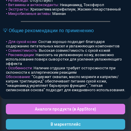
• Ретиноиды:
Отсутствуют
• Витамины и антиоксиданты:
Ниацинамид, Токоферол
• Экстракты:
Хризантема морифилиум, Жасмин лекарственный
• Микробиомные активы:
Маннан
💡 Общие рекомендации по применению
• Для сухой кожи:
Состав хорошо подходит благодаря
содержанию питательных масел и увлажняющих компонентов
• Совместимость:
Высокая совместимость с сухой кожей
• Рекомендации:
Наносить на увлажненную кожу, возможно
использование поверх сыворотки для усиления увлажняющего
эффекта
• Особенности:
Наличие отдушки требует осторожности при
склонности к аллергическим реакциям
Обоснование:
"Содержит сквалан, масло моринги и каприлик/
каприк триглицерид" обеспечивает питание сухой кожи,
"ниацинамид укрепляет барьерную функцию", "легкая
силиконовая основа" подходит для ежедневного использования.
Аналоги продукта (в AppStore)
В маркетплейс