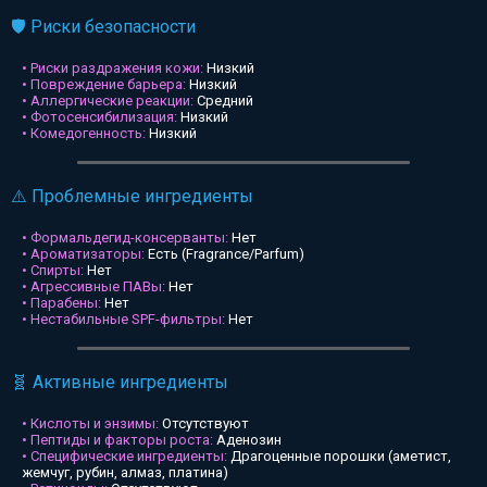
🛡️ Риски безопасности
• Риски раздражения кожи:
Низкий
• Повреждение барьера:
Низкий
• Аллергические реакции:
Средний
• Фотосенсибилизация:
Низкий
• Комедогенность:
Низкий
⚠️ Проблемные ингредиенты
• Формальдегид-консерванты:
Нет
• Ароматизаторы:
Есть (Fragrance/Parfum)
• Спирты:
Нет
• Агрессивные ПАВы:
Нет
• Парабены:
Нет
• Нестабильные SPF-фильтры:
Нет
🧬 Активные ингредиенты
• Кислоты и энзимы:
Отсутствуют
• Пептиды и факторы роста:
Аденозин
• Специфические ингредиенты:
Драгоценные порошки (аметист,
жемчуг, рубин, алмаз, платина)