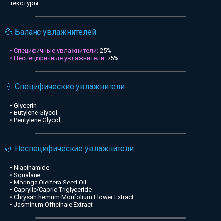
текстуры.
💦 Баланс увлажнителей
• Специфичные увлажнители:
25%
• Неспецифичные увлажнители:
75%
💧 Специфические увлажнители
• Glycerin
• Butylene Glycol
• Pentylene Glycol
🌿 Неспецифические увлажнители
• Niacinamide
• Squalane
• Moringa Oleifera Seed Oil
• Caprylic/Capric Triglyceride
• Chrysanthemum Morifolium Flower Extract
• Jasminum Officinale Extract