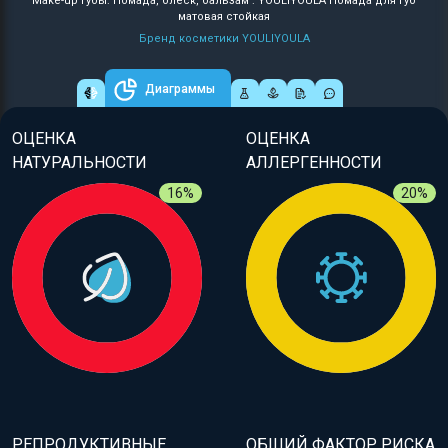
Make-up губы: Помада, блеск, бальзам : YOULIYOULA Помада для губ
матовая стойкая
Бренд косметики YOULIYOULA
Диаграммы
ОЦЕНКА
ОЦЕНКА
НАТУРАЛЬНОСТИ
АЛЛЕРГЕННОСТИ
16%
20%
РЕПРОДУКТИВНЫЕ
ОБЩИЙ ФАКТОР РИСКА