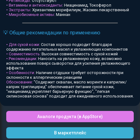
• Ретиноиды:
Отсутствуют
• Витамины и антиоксиданты:
Ниацинамид, Токоферол
• Экстракты:
Хризантема морифилиум, Жасмин лекарственный
• Микробиомные активы:
Маннан
💡 Общие рекомендации по применению
• Для сухой кожи:
Состав хорошо подходит благодаря
содержанию питательных масел и увлажняющих компонентов
• Совместимость:
Высокая совместимость с сухой кожей
• Рекомендации:
Наносить на увлажненную кожу, возможно
использование поверх сыворотки для усиления увлажняющего
эффекта
• Особенности:
Наличие отдушки требует осторожности при
склонности к аллергическим реакциям
Обоснование:
"Содержит сквалан, масло моринги и каприлик/
каприк триглицерид" обеспечивает питание сухой кожи,
"ниацинамид укрепляет барьерную функцию", "легкая
силиконовая основа" подходит для ежедневного использования.
Аналоги продукта (в AppStore)
В маркетплейс