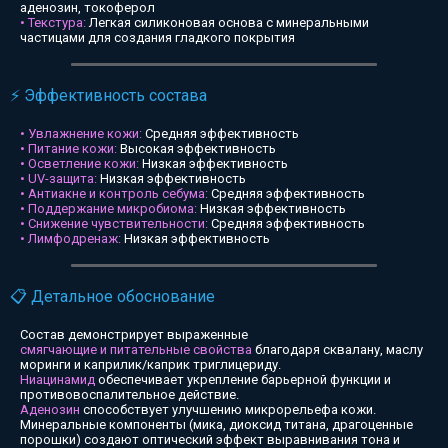
аденозин, токоферол
• Текстура:
Легкая силиконовая основа с минеральными
частицами для создания гладкого покрытия
⚡ Эффективность состава
• Увлажнение кожи:
Средняя эффективность
• Питание кожи:
Высокая эффективность
• Осветление кожи:
Низкая эффективность
• UV-защита:
Низкая эффективность
• Антиакне и контроль себума:
Средняя эффективность
• Поддержание микробиома:
Низкая эффективность
• Снижение чувствительности:
Средняя эффективность
• Лимфодренаж:
Низкая эффективность
📋 Детальное обоснование
Состав демонстрирует выраженные
смягчающие и питательные свойства
благодаря сквалану, маслу
моринги и каприлик/каприк триглицериду.
Ниацинамид
обеспечивает укрепление барьерной функции и
противовоспалительное действие.
Аденозин
способствует улучшению микрорельефа кожи.
Минеральные компоненты (мика, диоксид титана, драгоценные
порошки) создают оптический эффект выравнивания тона и