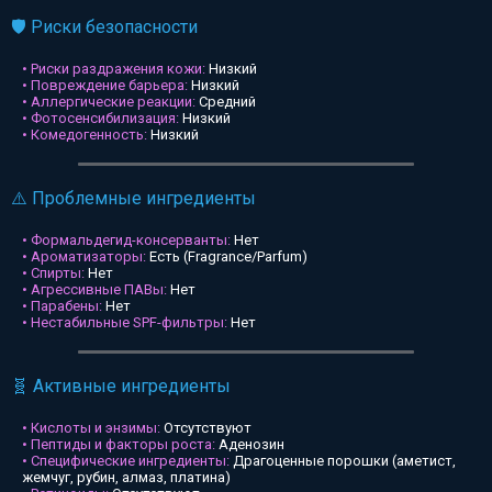
🛡️ Риски безопасности
• Риски раздражения кожи:
Низкий
• Повреждение барьера:
Низкий
• Аллергические реакции:
Средний
• Фотосенсибилизация:
Низкий
• Комедогенность:
Низкий
⚠️ Проблемные ингредиенты
• Формальдегид-консерванты:
Нет
• Ароматизаторы:
Есть (Fragrance/Parfum)
• Спирты:
Нет
• Агрессивные ПАВы:
Нет
• Парабены:
Нет
• Нестабильные SPF-фильтры:
Нет
🧬 Активные ингредиенты
• Кислоты и энзимы:
Отсутствуют
• Пептиды и факторы роста:
Аденозин
• Специфические ингредиенты:
Драгоценные порошки (аметист,
жемчуг, рубин, алмаз, платина)