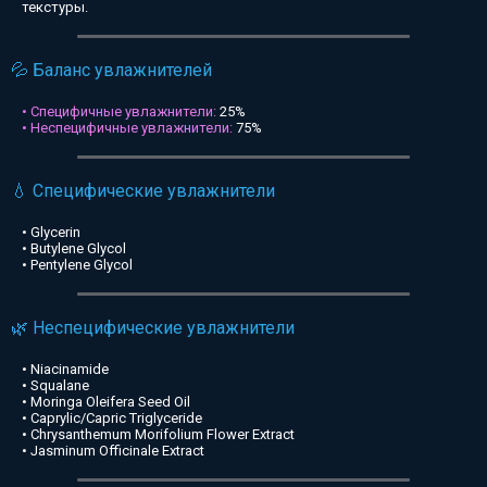
текстуры.
💦 Баланс увлажнителей
• Специфичные увлажнители:
25%
• Неспецифичные увлажнители:
75%
💧 Специфические увлажнители
• Glycerin
• Butylene Glycol
• Pentylene Glycol
🌿 Неспецифические увлажнители
• Niacinamide
• Squalane
• Moringa Oleifera Seed Oil
• Caprylic/Capric Triglyceride
• Chrysanthemum Morifolium Flower Extract
• Jasminum Officinale Extract