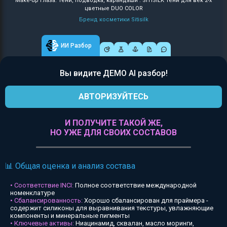
Make-up глаза: Тени, подводка, карандаши : SITISILK Тени для век 2-х
цветные DUO COLOR
Бренд косметики Sitisilk
ИИ Разбор
Вы видите ДЕМО AI разбор!
АВТОРИЗУЙТЕСЬ
И ПОЛУЧИТЕ ТАКОЙ ЖЕ,
НО УЖЕ ДЛЯ СВОИХ СОСТАВОВ
📊 Общая оценка и анализ состава
• Соответствие INCI:
Полное соответствие международной
номенклатуре
• Сбалансированность:
Хорошо сбалансирован для праймера -
содержит силиконы для выравнивания текстуры, увлажняющие
компоненты и минеральные пигменты
• Ключевые активы:
Ниацинамид, сквалан, масло моринги,