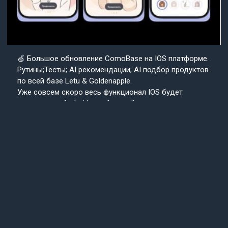
🍏 Большое обновление ComoBase на IOS платформе.
Рутины;Тесты; AI рекомендации; AI подбор продуктов
по всей базе Letu & Goldenapple.
Уже совсем скоро весь функционал IOS будет
доступен на Android в собранной с нуля версии
приложения ComoBase. Осталось недолго и
пользователи Android уже скоро получат
возможность ощутить всю красоту, удобство и мощь
IOS версии CosmoBase.
Подробнее в нашем канале.
Подписывайтесь
Cosmo
на наш канал
Base
Техподдержка
24/7
© 2013-2025 «СosmoBase» -