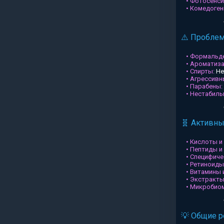
• Фотосенси
• Комедоген
⚠️ Пробле
• Формальд
• Ароматиз
• Спирты:
Не
• Агрессив
• Парабены:
• Нестабил
🧬 Активн
• Кислоты и
• Пептиды и
• Специфиче
• Ретиноиды
• Витамины 
• Экстракты
• Микробио
💡 Общие 