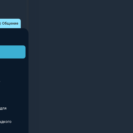
Общение
 для
адкого