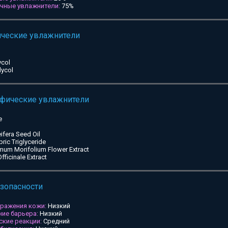
ичные увлажнители:
75%
ические увлажнители
ycol
lycol
ифические увлажнители
e
ifera Seed Oil
pric Triglyceride
mum Morifolium Flower Extract
ficinale Extract
езопасности
дражения кожи:
Низкий
ие барьера:
Низкий
ские реакции:
Средний