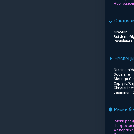
• Неспециф
💧 Специф
• Glycerin
• Butylene Gl
• Pentylene G
🌿 Неспец
• Niacinamid
• Squalane
• Moringa Ole
• Caprylic/Ca
• Chrysanthe
• Jasminum Of
🛡️ Риски б
• Риски раз
• Поврежден
• Аллергиче