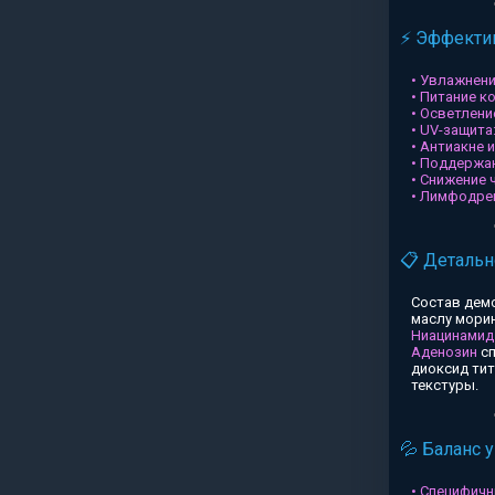
⚡ Эффектив
• Увлажнени
• Питание к
• Осветлени
• UV-защита
• Антиакне 
• Поддержа
• Снижение 
• Лимфодре
📋 Детальн
Состав дем
маслу морин
Ниацинамид
Аденозин
сп
диоксид ти
текстуры.
💦 Баланс 
• Специфичн