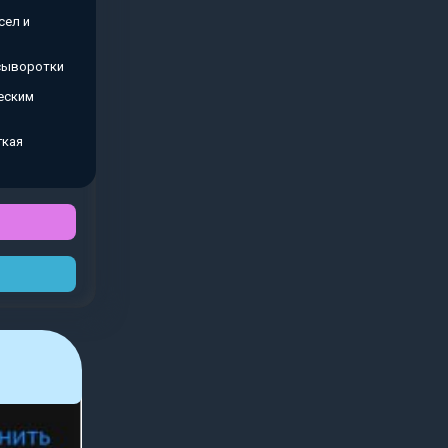
сел и
 сыворотки
еским
гкая