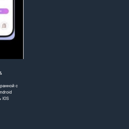
&
бранной с
ndroid
ь IOS