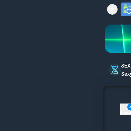
Open mai
SEX
Sex
Редакт