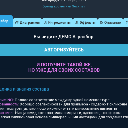
Тип продукта не определен
Бренд косметики Sexy hair
азбор
Диаграммы
Ингредиенты
Эффекты
Описание
Вы видите ДЕМО AI разбор!
АВТОРИЗУЙТЕСЬ
И ПОЛУЧИТЕ ТАКОЙ ЖЕ,
НО УЖЕ ДЛЯ СВОИХ СОСТАВОВ
ценка и анализ состава
ие INCI:
Полное соответствие международной номенклатуре
ованность:
Хорошо сбалансирован для праймера - содержит силиконы
ия текстуры, увлажняющие компоненты и минеральные пигменты
 активы:
Ниацинамид, сквалан, масло моринги, аденозин, токоферол
егкая силиконовая основа с минеральными частицами для создания гл