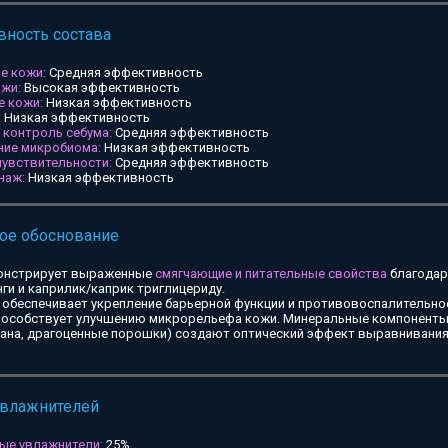
ность состава
е кожи:
Средняя эффективность
ожи:
Высокая эффективность
е кожи:
Низкая эффективность
:
Низкая эффективность
и контроль себума:
Средняя эффективность
ние микробиома:
Низкая эффективность
чувствительности:
Средняя эффективность
наж:
Низкая эффективность
ое обоснование
онстрирует выраженные
смягчающие и питательные свойства
благодар
ги и каприлик/каприк триглицериду.
обеспечивает укрепление барьерной функции и противовоспалительное
особствует улучшению микрорельефа кожи. Минеральные компоненты 
тана, драгоценные порошки) создают оптический эффект выравнивания
увлажнителей
ые увлажнители:
25%