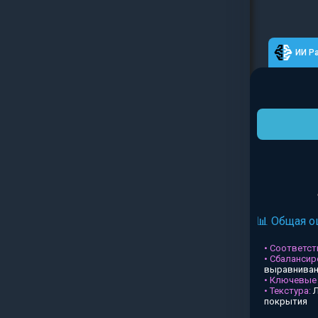
ИИ Р
📊 Общая о
• Соответств
• Сбалансир
выравниван
• Ключевые
• Текстура:
Л
покрытия