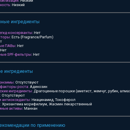
билизация:
Низкий
ность:
Низкий
мные ингредиенты
егид-консерванты:
Нет
аторы:
Есть (Fragrance/Parfum)
т
ные ПАВы:
Нет
Нет
ьные SPF-фильтры:
Нет
ые ингредиенты
 энзимы:
Отсутствуют
 факторы роста:
Аденозин
ские ингредиенты:
Драгоценные порошки (аметист, жемчуг, рубин, алмаз
:
Отсутствуют
и антиоксиданты:
Ниацинамид, Токоферол
:
Хризантема морифилиум, Жасмин лекарственный
мные активы:
Маннан
рекомендации по применению