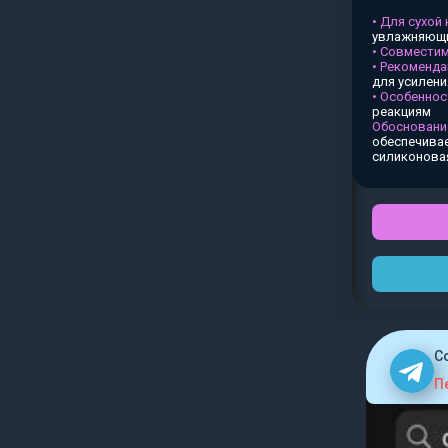
• Для сухой
увлажняющи
• Совместим
• Рекоменда
для усилен
• Особеннос
реакциям
Обосновани
обеспечивае
силиконова
C
П