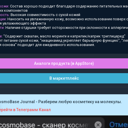
 кожи:
Состав хорошо подходит благодаря содержанию питательных ма
х компонентов
ость:
Высокая совместимость с сухой кожей
ции:
Наносить на увлажненную кожу, возможно использование поверх
ия увлажняющего эффекта
ти:
Наличие отдушки требует осторожности при склонности к аллергич
е:
"Содержит сквалан, масло моринги и каприлик/каприк триглицерид"
т питание сухой кожи, "ниацинамид укрепляет барьерную функцию", "ле
я основа" подходит для ежедневного использования.
Аналоги продукта (в AppStore)
В маркетплейс
osmoBase Journal - Разберем любую косметику на молекулы.
ерейти в Телеграмм Канал