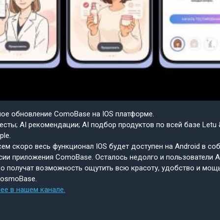
шое обновление ComoBase на IOS платформе.
есты; AI рекомендации; AI подбор продуктов по всей базе Letu 
ple.
ем скоро весь функционал IOS будет доступен на Android в со
сии приложения ComoBase. Осталось недолго и пользователи A
о получат возможность ощутить всю красоту, удобство и мощ
CosmoBase.
ее в нашем канале.