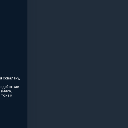
я сквалану,
 действие.
(мика,
 тона и