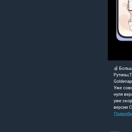
🍏 Боль
Рутины;Т
Goldenap
Уже совс
нуля вер
уже скор
версии 
Подробн