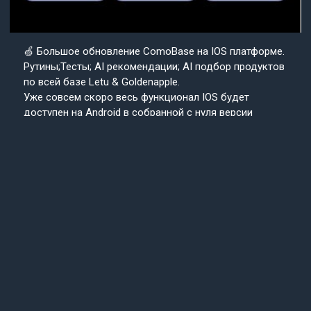
🍏 Большое обновление ComoBase на IOS платформе.
Рутины;Тесты; AI рекомендации; AI подбор продуктов
по всей базе Letu & Goldenapple.
Уже совсем скоро весь функционал IOS будет
доступен на Android в собранной с нуля версии
приложения ComoBase. Осталось недолго и
пользователи Android уже скоро получат
возможность ощутить всю красоту, удобство и мощь
IOS версии CosmoBase.
Подробнее в нашем канале.
Подписывайтесь
Cosmo
на наш канал
Base
Техподдержка
24/7
© 2013-2025 «СosmoBase» -
Сканер косметики