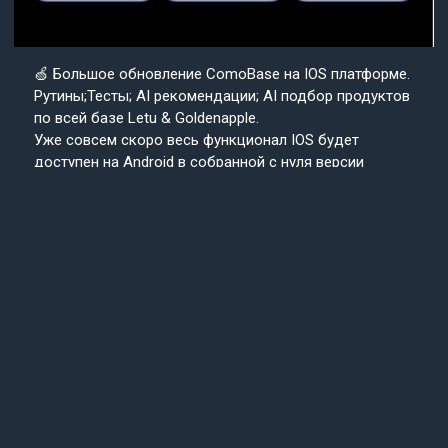
🍏 Большое обновление ComoBase на IOS платформе.
Рутины;Тесты; AI рекомендации; AI подбор продуктов
по всей базе Letu & Goldenapple.
Уже совсем скоро весь функционал IOS будет
доступен на Android в собранной с нуля версии
приложения ComoBase. Осталось недолго и
пользователи Android уже скоро получат
возможность ощутить всю красоту, удобство и мощь
IOS версии CosmoBase.
Подробнее в нашем канале.
Подписывайтесь
Cosmo
на наш канал
Base
Техподдержка
24/7
© 2013-2025 «СosmoBase» -
Сканер косметики