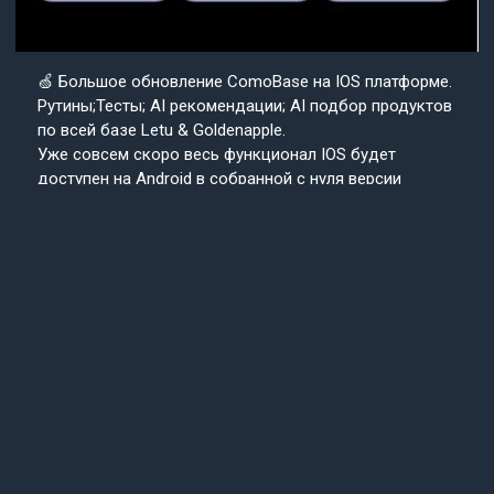
🍏 Большое обновление ComoBase на IOS платформе.
Рутины;Тесты; AI рекомендации; AI подбор продуктов
по всей базе Letu & Goldenapple.
Уже совсем скоро весь функционал IOS будет
доступен на Android в собранной с нуля версии
приложения ComoBase. Осталось недолго и
пользователи Android уже скоро получат
возможность ощутить всю красоту, удобство и мощь
IOS версии CosmoBase.
Подробнее в нашем канале.
Подписывайтесь
Cosmo
на наш канал
Base
Техподдержка
24/7
© 2013-2025 «СosmoBase» -
Сканер косметики