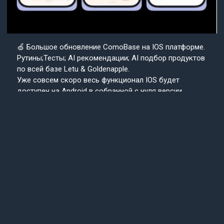
🍏 Большое обновление ComoBase на IOS платформе.
Рутины;Тесты; AI рекомендации; AI подбор продуктов
по всей базе Letu & Goldenapple.
Уже совсем скоро весь функционал IOS будет
доступен на Android в собранной с нуля версии
приложения ComoBase. Осталось недолго и
пользователи Android уже скоро получат
возможность ощутить всю красоту, удобство и мощь
IOS версии CosmoBase.
Подробнее в нашем канале.
Подписывайтесь
Cosmo
на наш канал
Base
Техподдержка
24/7
© 2013-2025 «СosmoBase» -
Сканер косметики