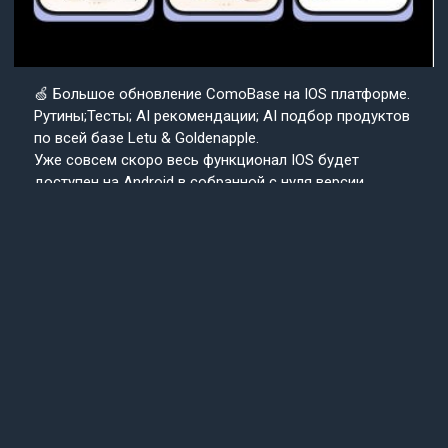
🍏 Большое обновление ComoBase на IOS платформе.
Рутины;Тесты; AI рекомендации; AI подбор продуктов
по всей базе Letu & Goldenapple.
Уже совсем скоро весь функционал IOS будет
доступен на Android в собранной с нуля версии
приложения ComoBase. Осталось недолго и
пользователи Android уже скоро получат
возможность ощутить всю красоту, удобство и мощь
IOS версии CosmoBase.
Подробнее в нашем канале.
Подписывайтесь
Cosmo
на наш канал
Base
Техподдержка
24/7
© 2013-2025 «СosmoBase» -
Сканер косметики