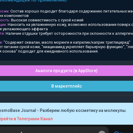
 кожи:
Состав хорошо подходит благодаря содержанию питательных ма
х компонентов
ость:
Высокая совместимость с сухой кожей
ции:
Наносить на увлажненную кожу, возможно использование поверх
ия увлажняющего эффекта
ти:
Наличие отдушки требует осторожности при склонности к аллергич
е:
"Содержит сквалан, масло моринги и каприлик/каприк триглицерид"
т питание сухой кожи, "ниацинамид укрепляет барьерную функцию", "ле
я основа" подходит для ежедневного использования.
Аналоги продукта (в AppStore)
В маркетплейс
osmoBase Journal - Разберем любую косметику на молекулы.
ерейти в Телеграмм Канал