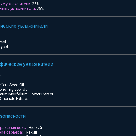
ые увлажнители:
25%
ичные увлажнители:
75%
ические увлажнители
ycol
lycol
ифические увлажнители
e
ifera Seed Oil
pric Triglyceride
mum Morifolium Flower Extract
ficinale Extract
езопасности
дражения кожи:
Низкий
ие барьера:
Низкий