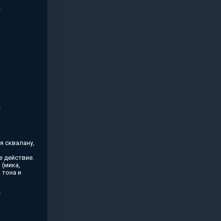
я сквалану,
 действие.
(мика,
 тона и