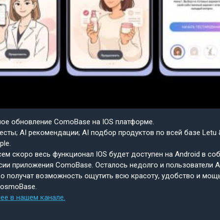
шое обновление ComoBase на IOS платформе.
есты; AI рекомендации; AI подбор продуктов по всей базе Letu 
ple.
ем скоро весь функционал IOS будет доступен на Android в со
сии приложения ComoBase. Осталось недолго и пользователи A
о получат возможность ощутить всю красоту, удобство и мощ
CosmoBase.
ее в нашем канале.