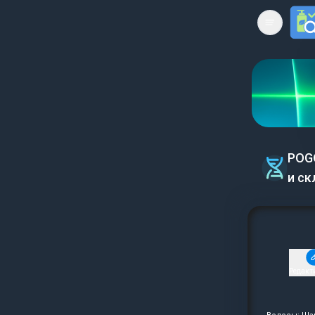
Open mai
POG
и ск
Редакт