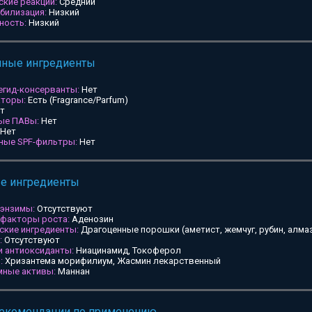
ские реакции:
Средний
билизация:
Низкий
ность:
Низкий
мные ингредиенты
егид-консерванты:
Нет
аторы:
Есть (Fragrance/Parfum)
т
ные ПАВы:
Нет
Нет
ьные SPF-фильтры:
Нет
ые ингредиенты
 энзимы:
Отсутствуют
 факторы роста:
Аденозин
ские ингредиенты:
Драгоценные порошки (аметист, жемчуг, рубин, алмаз
:
Отсутствуют
и антиоксиданты:
Ниацинамид, Токоферол
:
Хризантема морифилиум, Жасмин лекарственный
мные активы:
Маннан
рекомендации по применению