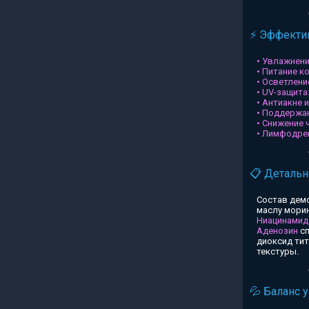
⚡ Эффектив
• Увлажнени
• Питание к
• Осветлени
• UV-защита
• Антиакне 
• Поддержа
• Снижение 
• Лимфодре
📋 Детальн
Состав дем
маслу морин
Ниацинамид
Аденозин
сп
диоксид ти
текстуры.
💦 Баланс 