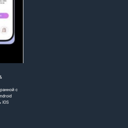
&
бранной с
ndroid
ь IOS