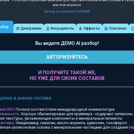
пунь : POGONIA Корейский шампунь для чувствительной кожи головы и склон
маслом моринги
Бренд косметики POGONIA
азбор
Диаграммы
Ингредиенты
Эффекты
Описание
Вы видите ДЕМО AI разбор!
АВТОРИЗУЙТЕСЬ
И ПОЛУЧИТЕ ТАКОЙ ЖЕ,
НО УЖЕ ДЛЯ СВОИХ СОСТАВОВ
ценка и анализ состава
ие INCI:
Полное соответствие международной номенклатуре
ованность:
Хорошо сбалансирован для праймера - содержит силиконы
ия текстуры, увлажняющие компоненты и минеральные пигменты
 активы:
Ниацинамид, сквалан, масло моринги, аденозин, токоферол
егкая силиконовая основа с минеральными частицами для создания гл