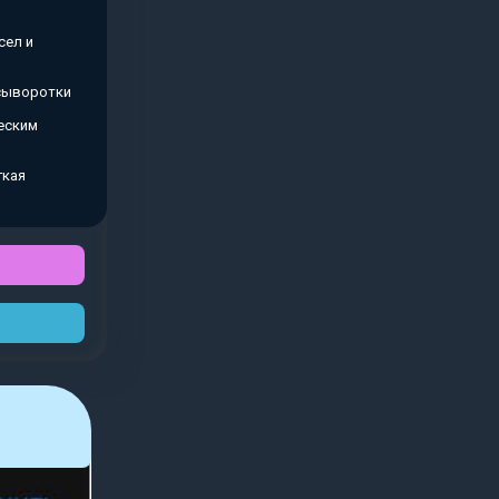
сел и
 сыворотки
еским
гкая