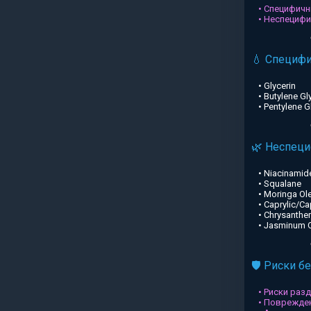
• Специфичн
• Неспециф
💧 Специф
• Glycerin
• Butylene Gl
• Pentylene G
🌿 Неспец
• Niacinamid
• Squalane
• Moringa Ole
• Caprylic/Ca
• Chrysanthe
• Jasminum Of
🛡️ Риски б
• Риски раз
• Поврежден