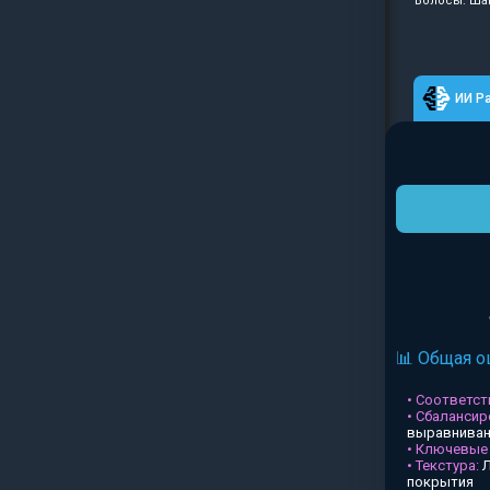
Волосы: Шам
ИИ Р
📊 Общая о
• Соответств
• Сбалансир
выравниван
• Ключевые
• Текстура:
Л
покрытия