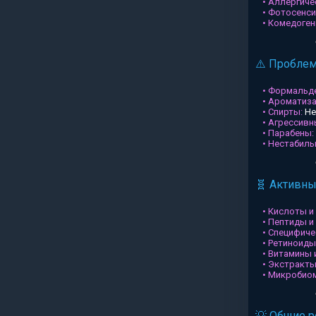
• Аллергиче
• Фотосенси
• Комедоген
⚠️ Пробле
• Формальд
• Ароматиз
• Спирты:
Не
• Агрессив
• Парабены:
• Нестабил
🧬 Активн
• Кислоты и
• Пептиды и
• Специфиче
• Ретиноиды
• Витамины 
• Экстракты
• Микробио
💡 Общие 