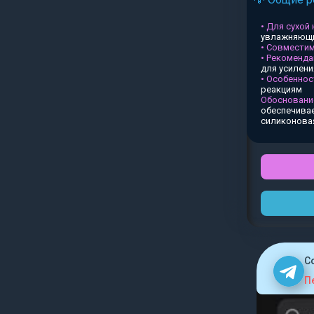
• Для сухой
увлажняющи
• Совместим
• Рекоменда
для усилен
• Особеннос
реакциям
Обосновани
обеспечивае
силиконова
C
П