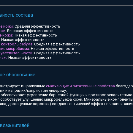
ность состава
е кожи:
Средняя эффективность
ожи:
Высокая эффективность
е кожи:
Низкая эффективность
:
Низкая эффективность
и контроль себума:
Средняя эффективность
ние микробиома:
Низкая эффективность
чувствительности:
Средняя эффективность
наж:
Низкая эффективность
ое обоснование
онстрирует выраженные
смягчающие и питательные свойства
благодар
ги и каприлик/каприк триглицериду.
обеспечивает укрепление барьерной функции и противовоспалительное
особствует улучшению микрорельефа кожи. Минеральные компоненты 
тана, драгоценные порошки) создают оптический эффект выравнивания
увлажнителей