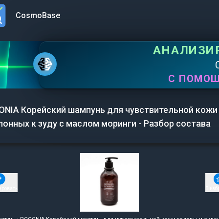
CosmoBase
n menu
АНАЛИЗИ
С ПОМО
ONIA Корейский шампунь для чувствительной кожи
лонных к зуду с маслом моринги - Разбор состава
ировать
В изб