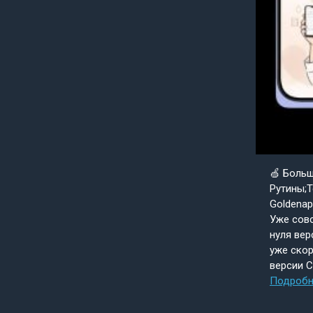
🍏 Боль
Рутины;Т
Goldenap
Уже совс
нуля вер
уже скор
версии 
Подробн