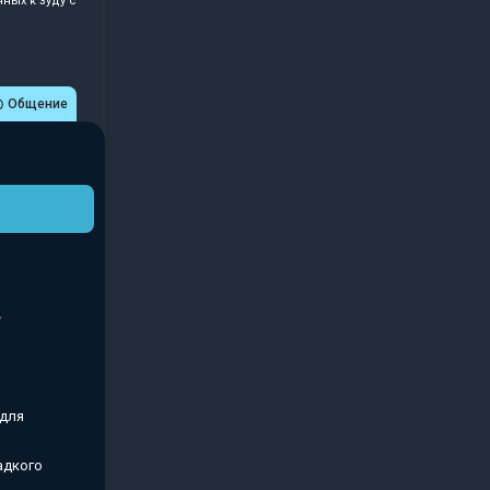
ных к зуду с
Общение
 для
адкого