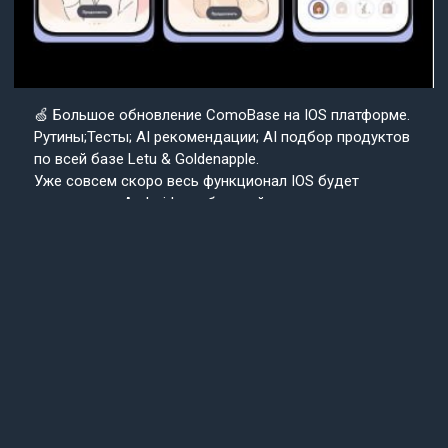
🍏 Большое обновление ComoBase на IOS платформе.
Рутины;Тесты; AI рекомендации; AI подбор продуктов
по всей базе Letu & Goldenapple.
Уже совсем скоро весь функционал IOS будет
доступен на Android в собранной с нуля версии
приложения ComoBase. Осталось недолго и
пользователи Android уже скоро получат
возможность ощутить всю красоту, удобство и мощь
IOS версии CosmoBase.
Подробнее в нашем канале.
Подписывайтесь
Cosmo
на наш канал
Base
Техподдержка
24/7
© 2013-2025 «СosmoBase» -