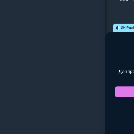
Волосы: Ш
ИИ Раз
Для пр