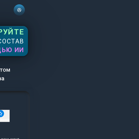
РУЙТЕ
СОСТАВ
ЩЬЮ ИИ
ктом
ва
ранное