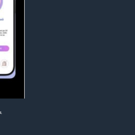
&
бранной с
ndroid