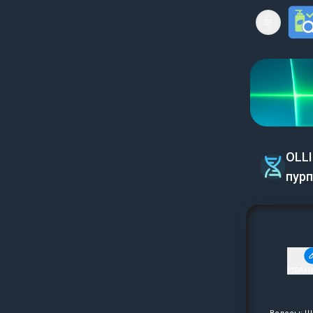
Open mai
OLL
пурп
Редакт