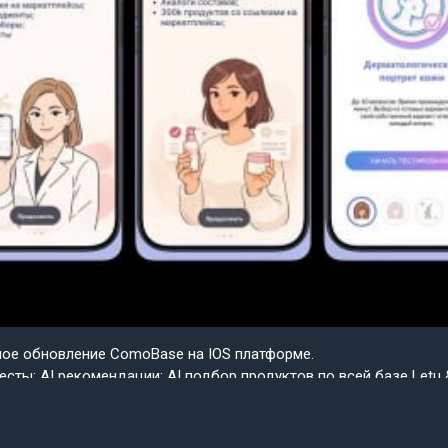
шое обновление ComoBase на IOS платформе.
есты; AI рекомендации; AI подбор продуктов по всей базе Letu 
ple.
ем скоро весь функционал IOS будет доступен на Android в со
сии приложения ComoBase. Осталось недолго и пользователи A