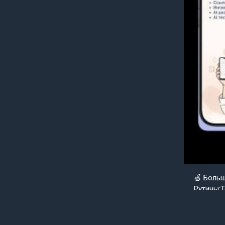
🍏 Боль
Рутины;Т
Goldenap
Уже совс
нуля вер