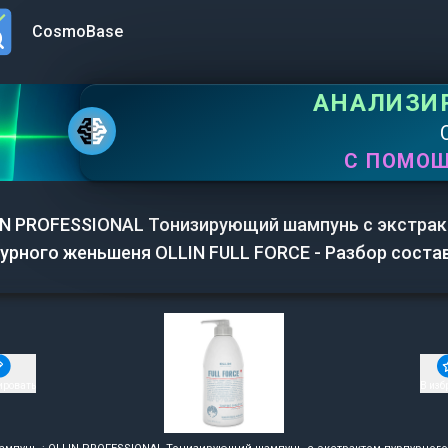
CosmoBase
n menu
АНАЛИЗИ
С ПОМО
IN PROFESSIONAL Тонизирующий шампунь с экстра
урного женьшеня OLLIN FULL FORCE - Разбор соста
ировать
В изб