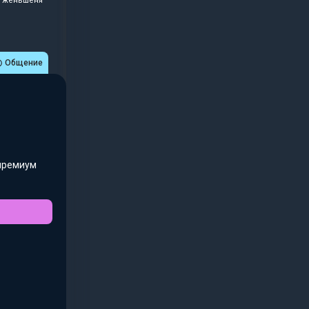
о женьшеня
Общение
премиум