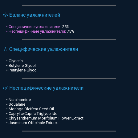
💦 Баланс увлажнителей
• Специфичные увлажнители:
25%
• Неспецифичные увлажнители:
75%
💧 Специфические увлажнители
• Glycerin
• Butylene Glycol
• Pentylene Glycol
🌿 Неспецифические увлажнители
• Niacinamide
• Squalane
• Moringa Oleifera Seed Oil
• Caprylic/Capric Triglyceride
• Chrysanthemum Morifolium Flower Extract
• Jasminum Officinale Extract