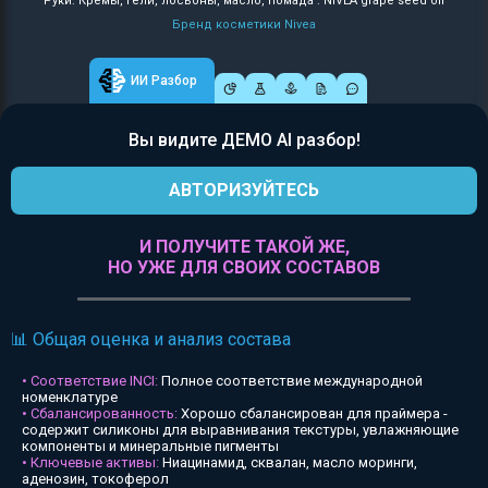
Руки: Кремы, гели, лосьоны, масло, помада : NIVEA grape seed oil
Бренд косметики Nivea
ИИ Разбор
Вы видите ДЕМО AI разбор!
АВТОРИЗУЙТЕСЬ
И ПОЛУЧИТЕ ТАКОЙ ЖЕ,
НО УЖЕ ДЛЯ СВОИХ СОСТАВОВ
📊 Общая оценка и анализ состава
• Соответствие INCI:
Полное соответствие международной
номенклатуре
• Сбалансированность:
Хорошо сбалансирован для праймера -
содержит силиконы для выравнивания текстуры, увлажняющие
компоненты и минеральные пигменты
• Ключевые активы:
Ниацинамид, сквалан, масло моринги,
аденозин, токоферол