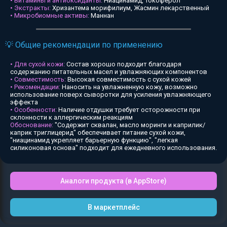
• Витамины и антиоксиданты:
Ниацинамид, Токоферол
• Экстракты:
Хризантема морифилиум, Жасмин лекарственный
• Микробиомные активы:
Маннан
💡 Общие рекомендации по применению
• Для сухой кожи:
Состав хорошо подходит благодаря
содержанию питательных масел и увлажняющих компонентов
• Совместимость:
Высокая совместимость с сухой кожей
• Рекомендации:
Наносить на увлажненную кожу, возможно
использование поверх сыворотки для усиления увлажняющего
эффекта
• Особенности:
Наличие отдушки требует осторожности при
склонности к аллергическим реакциям
Обоснование:
"Содержит сквалан, масло моринги и каприлик/
каприк триглицерид" обеспечивает питание сухой кожи,
"ниацинамид укрепляет барьерную функцию", "легкая
силиконовая основа" подходит для ежедневного использования.
Аналоги продукта (в AppStore)
В маркетплейс