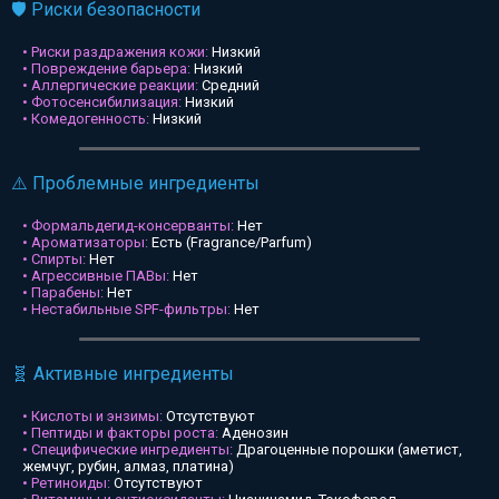
🛡️ Риски безопасности
• Риски раздражения кожи:
Низкий
• Повреждение барьера:
Низкий
• Аллергические реакции:
Средний
• Фотосенсибилизация:
Низкий
• Комедогенность:
Низкий
⚠️ Проблемные ингредиенты
• Формальдегид-консерванты:
Нет
• Ароматизаторы:
Есть (Fragrance/Parfum)
• Спирты:
Нет
• Агрессивные ПАВы:
Нет
• Парабены:
Нет
• Нестабильные SPF-фильтры:
Нет
🧬 Активные ингредиенты
• Кислоты и энзимы:
Отсутствуют
• Пептиды и факторы роста:
Аденозин
• Специфические ингредиенты:
Драгоценные порошки (аметист,
жемчуг, рубин, алмаз, платина)
• Ретиноиды:
Отсутствуют