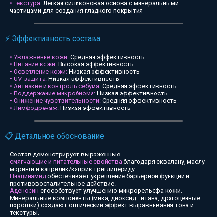
• Текстура:
Легкая силиконовая основа с минеральными
частицами для создания гладкого покрытия
⚡ Эффективность состава
• Увлажнение кожи:
Средняя эффективность
• Питание кожи:
Высокая эффективность
• Осветление кожи:
Низкая эффективность
• UV-защита:
Низкая эффективность
• Антиакне и контроль себума:
Средняя эффективность
• Поддержание микробиома:
Низкая эффективность
• Снижение чувствительности:
Средняя эффективность
• Лимфодренаж:
Низкая эффективность
📋 Детальное обоснование
Состав демонстрирует выраженные
смягчающие и питательные свойства
благодаря сквалану, маслу
моринги и каприлик/каприк триглицериду.
Ниацинамид
обеспечивает укрепление барьерной функции и
противовоспалительное действие.
Аденозин
способствует улучшению микрорельефа кожи.
Минеральные компоненты (мика, диоксид титана, драгоценные
порошки) создают оптический эффект выравнивания тона и
текстуры.