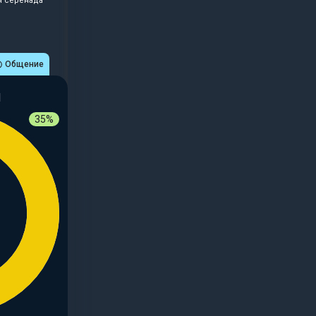
я серенада"
Общение
И
35%