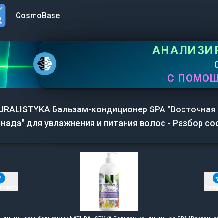
CosmoBase
n menu
АНАЛИЗИ
С ПОМО
URALISTYKA Бальзам-кондиционер SPA "Восточная
нада" для увлажнения и питания волос - Разбор со
ировать
В изб