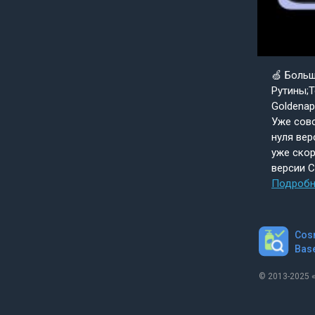
🍏 Боль
Рутины;Т
Goldenap
Уже совс
нуля вер
уже скор
версии 
Подробн
Cos
Bas
© 2013-2025 