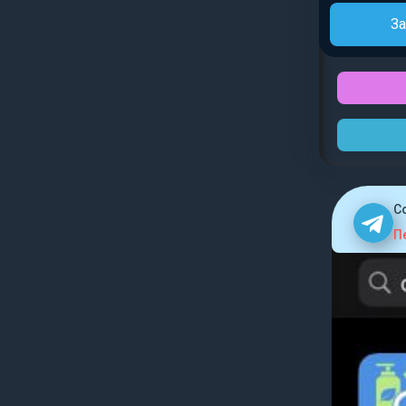
За
C
П