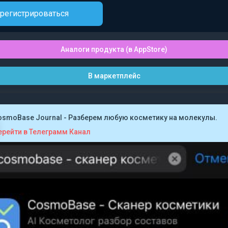
регистрироваться
Аналоги продукта (в AppStore)
В маркетплейс
osmoBase Journal - Разберем любую косметику на молекулы.
ерейти в Телеграмм Канал