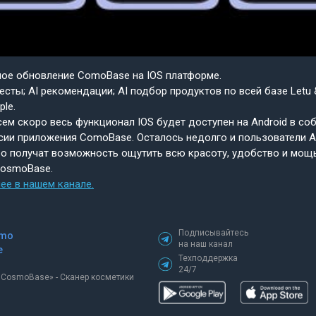
шое обновление ComoBase на IOS платформе.
есты; AI рекомендации; AI подбор продуктов по всей базе Letu 
ple.
ем скоро весь функционал IOS будет доступен на Android в со
сии приложения ComoBase. Осталось недолго и пользователи A
о получат возможность ощутить всю красоту, удобство и мощ
CosmoBase.
ее в нашем канале.
Подписывайтесь
mo
на наш канал
e
Техподдержка
24/7
«СosmoBase» - Сканер косметики