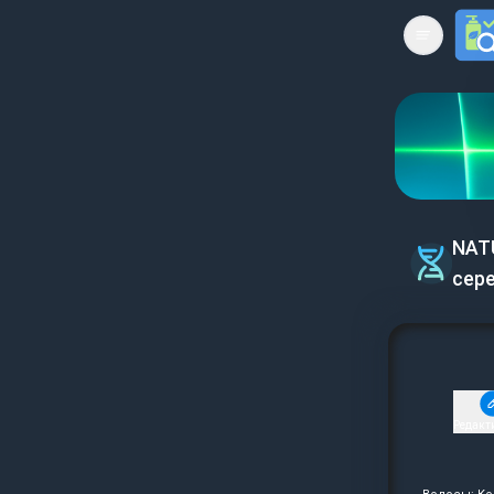
Open mai
NAT
сере
Редакт