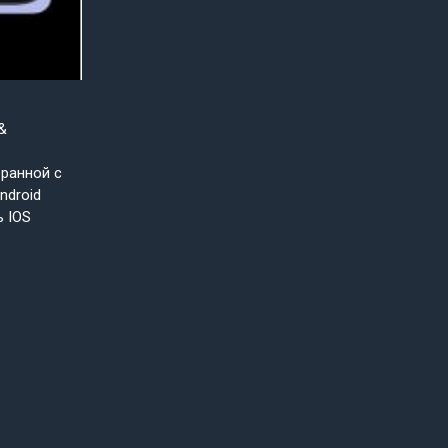
&
бранной с
ndroid
ь IOS