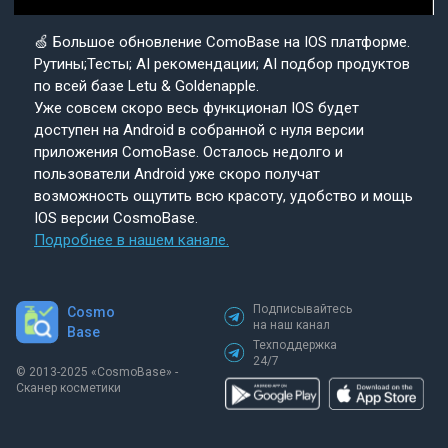
🍏 Большое обновление ComoBase на IOS платформе.
Рутины;Тесты; AI рекомендации; AI подбор продуктов
по всей базе Letu & Goldenapple.
Уже совсем скоро весь функционал IOS будет
доступен на Android в собранной с нуля версии
приложения ComoBase. Осталось недолго и
пользователи Android уже скоро получат
возможность ощутить всю красоту, удобство и мощь
IOS версии CosmoBase.
Подробнее в нашем канале.
Подписывайтесь
Cosmo
на наш канал
Base
Техподдержка
24/7
© 2013-2025 «СosmoBase» -
Сканер косметики