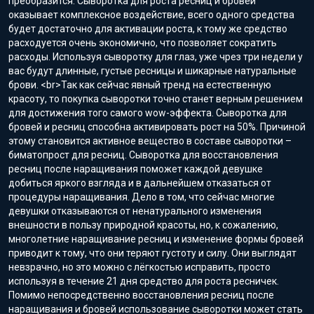
преобразится. Сыворотка для роста ресниц и бровей
оказывает комплексное воздействие, всего одного средства
будет достаточно для активации роста, к тому же средство
расходуется очень экономично, что позволяет сократить
расходы. Используя сыворотку для глаз, уже чрез три недели у
вас будут длинные, густые ресницы и шикарные натуральные
брови. <br>Так как сейчас явный тренд на естественную
красоту, то покупка сыворотки точно станет верным решением
для достижения того самого wow-эффекта. Сыворотка для
бровей и ресниц способна активировать рост на 50%. Причиной
этому становится активное вещество в составе сыворотки –
биматопрост для ресниц. Сыворотка для восстановления
ресниц после наращивания поможет каждой девушке
добиться яркого взгляда и в дальнейшем отказаться от
процедуры наращивания. Дело в том, что сейчас многие
девушки отказываются от ненатурального изменения
внешности в пользу природной красоты, но, к сожалению,
многолетние наращивание ресниц и изменение формы бровей
приводит к тому, что они теряют густоту и силу. Они выглядят
невзрачно, но это можно с лёгкостью исправить, просто
используя в течение 21 дня средство для роста ресничек.
Помимо непосредственно восстановления ресниц после
наращивания и бровей использование сыворотки может стать