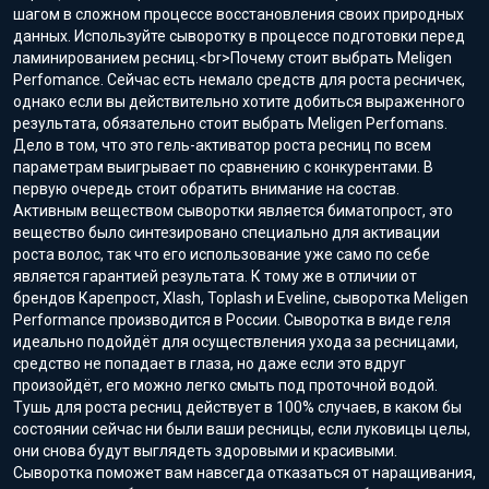
шагом в сложном процессе восстановления своих природных
данных. Используйте сыворотку в процессе подготовки перед
ламинированием ресниц.<br>Почему стоит выбрать Meligen
Perfomance. Сейчас есть немало средств для роста ресничек,
однако если вы действительно хотите добиться выраженного
результата, обязательно стоит выбрать Meligen Perfomans.
Дело в том, что это гель-активатор роста ресниц по всем
параметрам выигрывает по сравнению с конкурентами. В
первую очередь стоит обратить внимание на состав.
Активным веществом сыворотки является биматопрост, это
вещество было синтезировано специально для активации
роста волос, так что его использование уже само по себе
является гарантией результата. К тому же в отличии от
брендов Карепрост, Xlash, Toplash и Eveline, сыворотка Meligen
Performance производится в России. Сыворотка в виде геля
идеально подойдёт для осуществления ухода за ресницами,
средство не попадает в глаза, но даже если это вдруг
произойдёт, его можно легко смыть под проточной водой.
Тушь для роста ресниц действует в 100% случаев, в каком бы
состоянии сейчас ни были ваши ресницы, если луковицы целы,
они снова будут выглядеть здоровыми и красивыми.
Сыворотка поможет вам навсегда отказаться от наращивания,