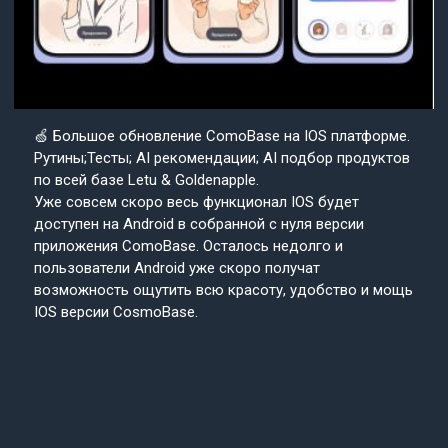
🍏 Большое обновление ComoBase на IOS платформе.
Рутины;Тесты; AI рекомендации; AI подбор продуктов
по всей базе Letu & Goldenapple.
Уже совсем скоро весь функционал IOS будет
доступен на Android в собранной с нуля версии
приложения ComoBase. Осталось недолго и
пользователи Android уже скоро получат
возможность ощутить всю красоту, удобство и мощь
IOS версии CosmoBase.
Подробнее в нашем канале.
Подписывайтесь
Cosmo
на наш канал
Base
Техподдержка