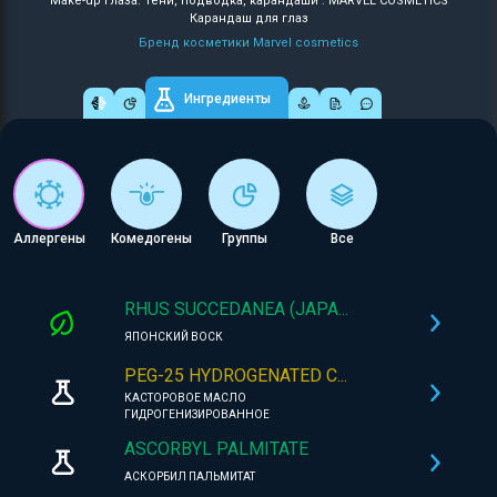
Make-up глаза: Тени, подводка, карандаши : MARVEL COSMETICS
Карандаш для глаз
Бренд косметики Marvel cosmetics
Ингредиенты
Аллергены
Комедогены
Группы
Все
RHUS SUCCEDANEA (JAPA...
ЯПОНСКИЙ ВОСК
PEG-25 HYDROGENATED C...
КАСТОРОВОЕ МАСЛО
ГИДРОГЕНИЗИРОВАННОЕ
ASCORBYL PALMITATE
АСКОРБИЛ ПАЛЬМИТАТ