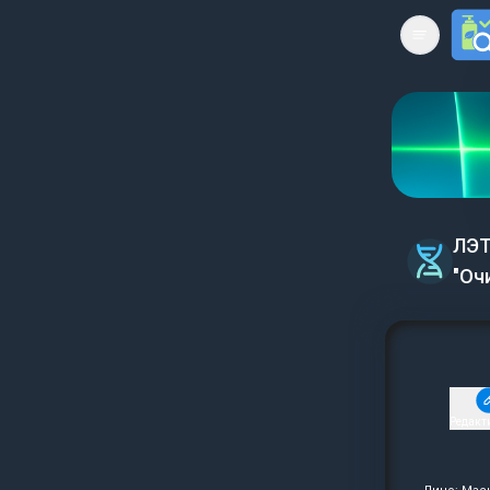
Open mai
ЛЭТ
"Оч
Редакт