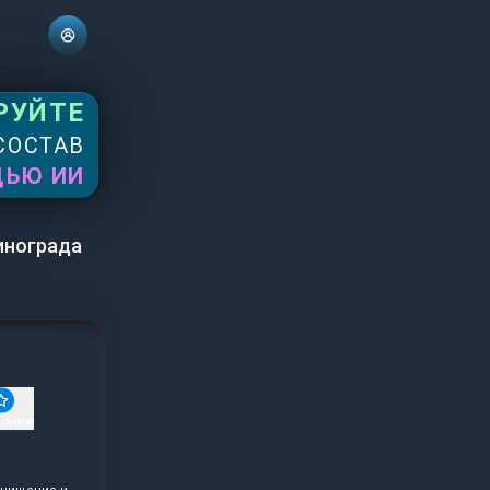
РУЙТЕ
СОСТАВ
ЩЬЮ ИИ
инограда
ранное