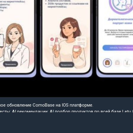
шое обновление ComoBase на IOS платформе.
есты; AI рекомендации; AI подбор продуктов по всей базе Letu 
ple.
ем скоро весь функционал IOS будет доступен на Android в со
сии приложения ComoBase. Осталось недолго и пользователи A