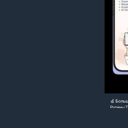
🍏 Боль
Рутины;Т
Goldenap
Уже совс
нуля вер