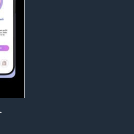
&
бранной с
ndroid