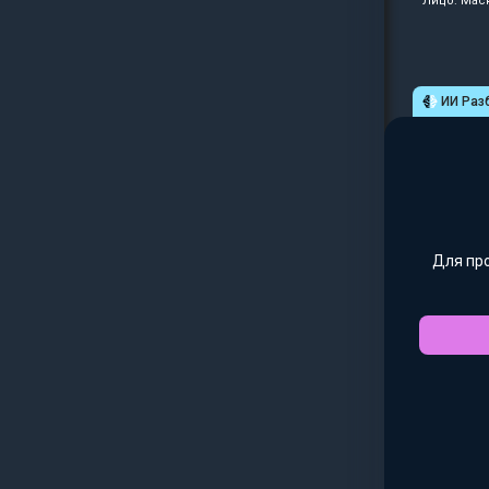
Лицо: Мас
ИИ Раз
Для пр