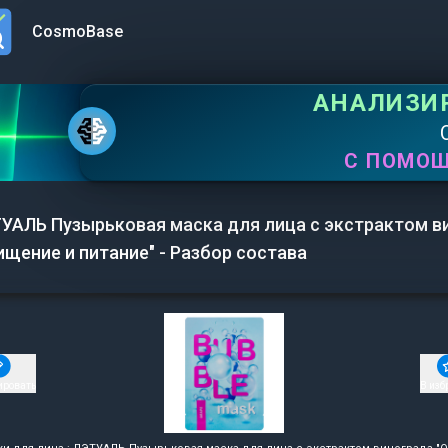
CosmoBase
n menu
АНАЛИЗИ
С ПОМО
УАЛЬ Пузырьковая маска для лица с экстрактом в
ищение и питание" - Разбор состава
ировать
В изб