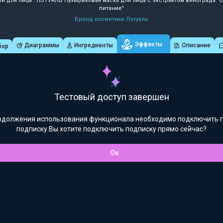
ки для лица : ЛЭТУАЛЬ Пузырьковая маска для лица с экстрактом винограда "
питание"
Бренд косметики Лэтуаль
Эффекты
Диаграммы
Ингредиенты
Описание
бор
Тестовый доступ завершен
одолжения использования функционала необходимо подключить 
подписку.Вы хотите подключить подписку прямо сейчас?
Ок