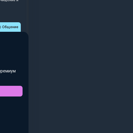
Очищение и
Общение
премиум