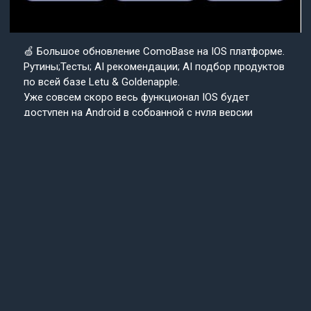
🍏 Большое обновление ComoBase на IOS платформе.
Рутины;Тесты; AI рекомендации; AI подбор продуктов
по всей базе Letu & Goldenapple.
Уже совсем скоро весь функционал IOS будет
доступен на Android в собранной с нуля версии
приложения ComoBase. Осталось недолго и
пользователи Android уже скоро получат
возможность ощутить всю красоту, удобство и мощь
IOS версии CosmoBase.
Подробнее в нашем канале.
Подписывайтесь
Cosmo
на наш канал
Base
Техподдержка
24/7
© 2013-2025 «СosmoBase» -
Сканер косметики