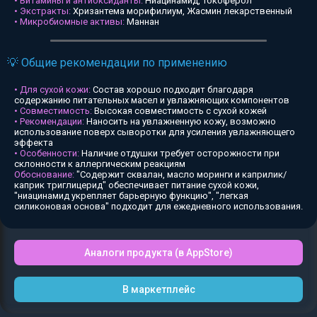
• Витамины и антиоксиданты:
Ниацинамид, Токоферол
• Экстракты:
Хризантема морифилиум, Жасмин лекарственный
• Микробиомные активы:
Маннан
💡 Общие рекомендации по применению
• Для сухой кожи:
Состав хорошо подходит благодаря
содержанию питательных масел и увлажняющих компонентов
• Совместимость:
Высокая совместимость с сухой кожей
• Рекомендации:
Наносить на увлажненную кожу, возможно
использование поверх сыворотки для усиления увлажняющего
эффекта
• Особенности:
Наличие отдушки требует осторожности при
склонности к аллергическим реакциям
Обоснование:
"Содержит сквалан, масло моринги и каприлик/
каприк триглицерид" обеспечивает питание сухой кожи,
"ниацинамид укрепляет барьерную функцию", "легкая
силиконовая основа" подходит для ежедневного использования.
Аналоги продукта (в AppStore)
В маркетплейс