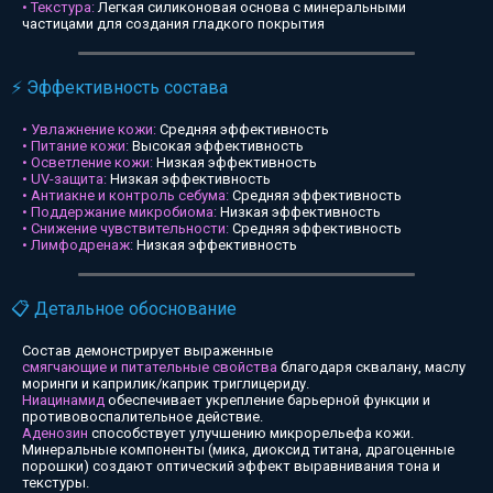
• Текстура:
Легкая силиконовая основа с минеральными
частицами для создания гладкого покрытия
⚡ Эффективность состава
• Увлажнение кожи:
Средняя эффективность
• Питание кожи:
Высокая эффективность
• Осветление кожи:
Низкая эффективность
• UV-защита:
Низкая эффективность
• Антиакне и контроль себума:
Средняя эффективность
• Поддержание микробиома:
Низкая эффективность
• Снижение чувствительности:
Средняя эффективность
• Лимфодренаж:
Низкая эффективность
📋 Детальное обоснование
Состав демонстрирует выраженные
смягчающие и питательные свойства
благодаря сквалану, маслу
моринги и каприлик/каприк триглицериду.
Ниацинамид
обеспечивает укрепление барьерной функции и
противовоспалительное действие.
Аденозин
способствует улучшению микрорельефа кожи.
Минеральные компоненты (мика, диоксид титана, драгоценные
порошки) создают оптический эффект выравнивания тона и
текстуры.