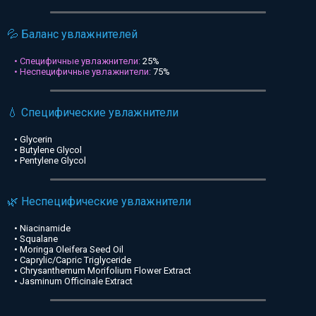
💦 Баланс увлажнителей
• Специфичные увлажнители:
25%
• Неспецифичные увлажнители:
75%
💧 Специфические увлажнители
• Glycerin
• Butylene Glycol
• Pentylene Glycol
🌿 Неспецифические увлажнители
• Niacinamide
• Squalane
• Moringa Oleifera Seed Oil
• Caprylic/Capric Triglyceride
• Chrysanthemum Morifolium Flower Extract
• Jasminum Officinale Extract