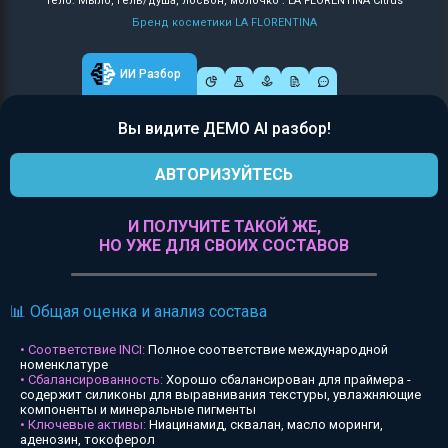
Тело: Мыло, гель/душа, лосьон, молочко : LA FLORENTINA Citrus
Бренд косметики LA FLORENTINA
ИИ Разбор
Вы видите ДЕМО AI разбор!
АВТОРИЗУЙТЕСЬ
И ПОЛУЧИТЕ ТАКОЙ ЖЕ,
НО УЖЕ ДЛЯ СВОИХ СОСТАВОВ
📊 Общая оценка и анализ состава
• Соответствие INCI:
Полное соответствие международной
номенклатуре
• Сбалансированность:
Хорошо сбалансирован для праймера -
содержит силиконы для выравнивания текстуры, увлажняющие
компоненты и минеральные пигменты
• Ключевые активы:
Ниацинамид, сквалан, масло моринги,
аденозин, токоферол