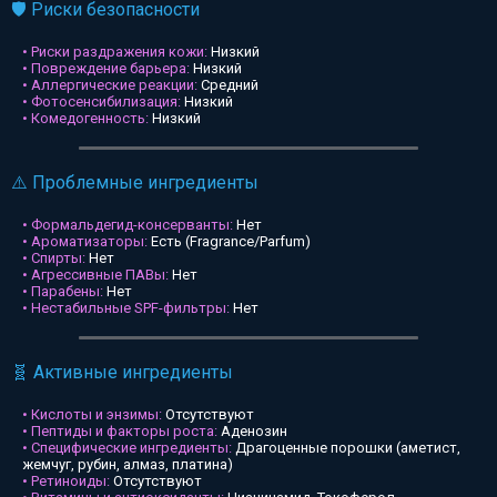
🛡️ Риски безопасности
• Риски раздражения кожи:
Низкий
• Повреждение барьера:
Низкий
• Аллергические реакции:
Средний
• Фотосенсибилизация:
Низкий
• Комедогенность:
Низкий
⚠️ Проблемные ингредиенты
• Формальдегид-консерванты:
Нет
• Ароматизаторы:
Есть (Fragrance/Parfum)
• Спирты:
Нет
• Агрессивные ПАВы:
Нет
• Парабены:
Нет
• Нестабильные SPF-фильтры:
Нет
🧬 Активные ингредиенты
• Кислоты и энзимы:
Отсутствуют
• Пептиды и факторы роста:
Аденозин
• Специфические ингредиенты:
Драгоценные порошки (аметист,
жемчуг, рубин, алмаз, платина)
• Ретиноиды:
Отсутствуют