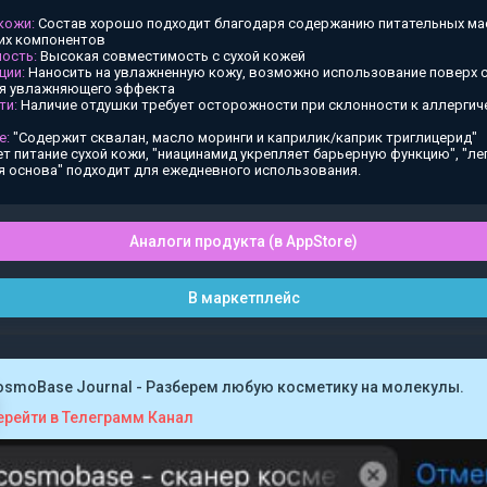
 кожи:
Состав хорошо подходит благодаря содержанию питательных ма
х компонентов
ость:
Высокая совместимость с сухой кожей
ции:
Наносить на увлажненную кожу, возможно использование поверх
ия увлажняющего эффекта
ти:
Наличие отдушки требует осторожности при склонности к аллергич
е:
"Содержит сквалан, масло моринги и каприлик/каприк триглицерид"
т питание сухой кожи, "ниацинамид укрепляет барьерную функцию", "ле
я основа" подходит для ежедневного использования.
Аналоги продукта (в AppStore)
В маркетплейс
osmoBase Journal - Разберем любую косметику на молекулы.
ерейти в Телеграмм Канал