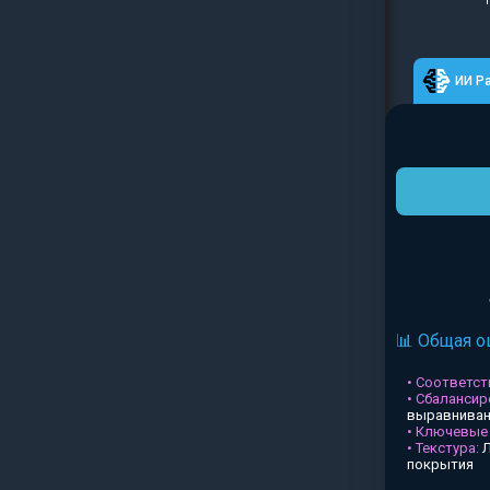
ИИ Р
📊 Общая о
• Соответств
• Сбалансир
выравниван
• Ключевые
• Текстура:
Л
покрытия