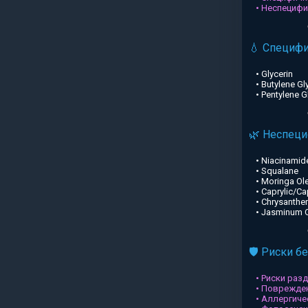
• Неспециф
💧 Специф
• Glycerin
• Butylene Gl
• Pentylene G
🌿 Неспец
• Niacinamid
• Squalane
• Moringa Ole
• Caprylic/Ca
• Chrysanthe
• Jasminum Of
🛡️ Риски б
• Риски раз
• Поврежден
• Аллергиче