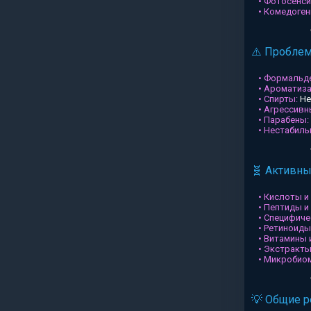
• Фотосенси
• Комедоген
⚠️ Пробле
• Формальд
• Ароматиз
• Спирты:
Не
• Агрессив
• Парабены:
• Нестабил
🧬 Активн
• Кислоты и
• Пептиды и
• Специфиче
• Ретиноиды
• Витамины 
• Экстракты
• Микробио
💡 Общие 