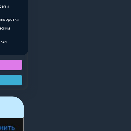
сел и
 сыворотки
еским
гкая