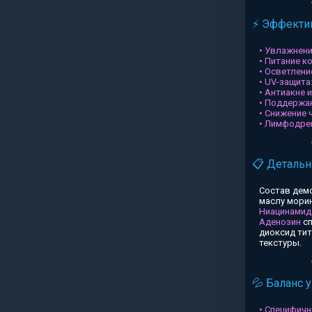
⚡ Эффектив
• Увлажнени
• Питание к
• Осветлени
• UV-защита
• Антиакне 
• Поддержа
• Снижение 
• Лимфодре
📋 Детальн
Состав дем
маслу морин
Ниацинамид
Аденозин
сп
диоксид ти
текстуры.
💦 Баланс 
• Специфичн