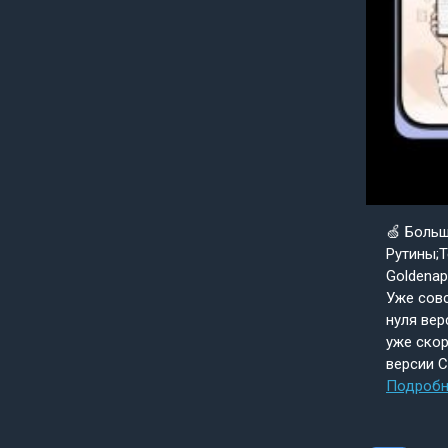
🍏 Боль
Рутины;Т
Goldenap
Уже совс
нуля вер
уже скор
версии 
Подробн