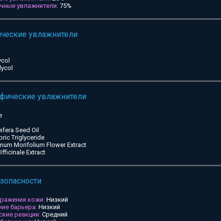
ичные увлажнители:
75%
ические увлажнители
ycol
lycol
ифические увлажнители
e
ifera Seed Oil
pric Triglyceride
mum Morifolium Flower Extract
ficinale Extract
езопасности
дражения кожи:
Низкий
ие барьера:
Низкий
ские реакции:
Средний