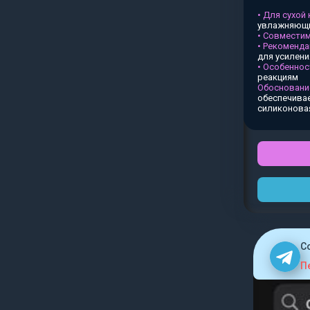
• Для сухой
увлажняющи
• Совместим
• Рекоменда
для усилен
• Особеннос
реакциям
Обосновани
обеспечивае
силиконова
C
П