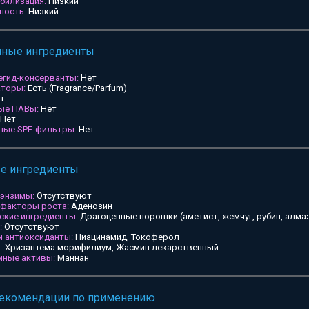
билизация:
Низкий
ность:
Низкий
мные ингредиенты
егид-консерванты:
Нет
аторы:
Есть (Fragrance/Parfum)
т
ные ПАВы:
Нет
Нет
ьные SPF-фильтры:
Нет
ые ингредиенты
 энзимы:
Отсутствуют
 факторы роста:
Аденозин
ские ингредиенты:
Драгоценные порошки (аметист, жемчуг, рубин, алмаз
:
Отсутствуют
и антиоксиданты:
Ниацинамид, Токоферол
:
Хризантема морифилиум, Жасмин лекарственный
мные активы:
Маннан
рекомендации по применению