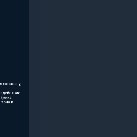
я сквалану,
 действие.
(мика,
 тона и