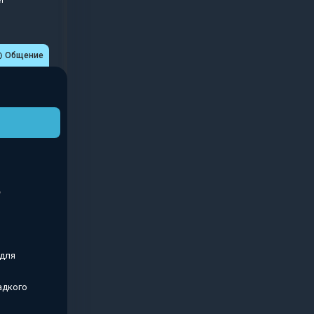
r
Общение
 для
адкого