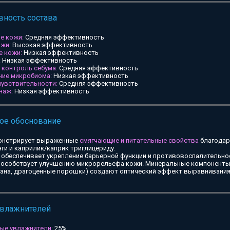
ность состава
е кожи:
Средняя эффективность
ожи:
Высокая эффективность
е кожи:
Низкая эффективность
:
Низкая эффективность
и контроль себума:
Средняя эффективность
ние микробиома:
Низкая эффективность
чувствительности:
Средняя эффективность
наж:
Низкая эффективность
ое обоснование
онстрирует выраженные
смягчающие и питательные свойства
благодар
ги и каприлик/каприк триглицериду.
обеспечивает укрепление барьерной функции и противовоспалительное
особствует улучшению микрорельефа кожи. Минеральные компоненты 
тана, драгоценные порошки) создают оптический эффект выравнивания
увлажнителей
ые увлажнители:
25%