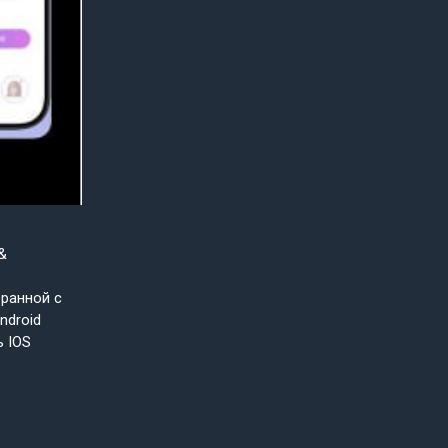
&
бранной с
ndroid
ь IOS