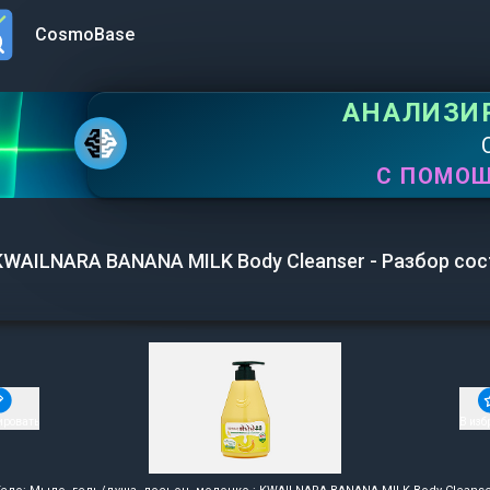
CosmoBase
n menu
АНАЛИЗИ
С ПОМО
KWAILNARA BANANA MILK Body Cleanser - Разбор сос
ировать
В изб