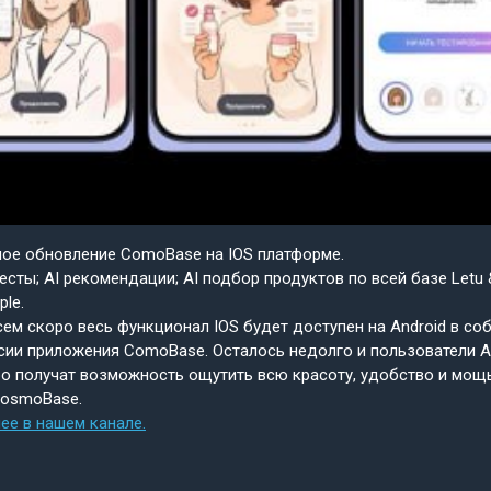
шое обновление ComoBase на IOS платформе.
есты; AI рекомендации; AI подбор продуктов по всей базе Letu 
ple.
ем скоро весь функционал IOS будет доступен на Android в со
сии приложения ComoBase. Осталось недолго и пользователи A
о получат возможность ощутить всю красоту, удобство и мощ
CosmoBase.
ее в нашем канале.