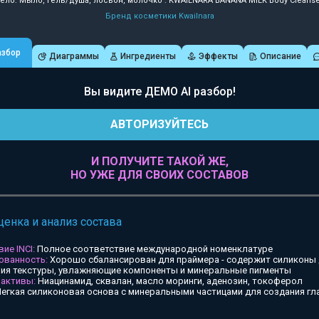
Тело: Мыло, гель/душа, лосьон, молочко : KWAILNARA BANANA MILK Body Cleanse
Бренд косметики Kwailnara
азбор
Диаграммы
Ингредиенты
Эффекты
Описание
Вы видите ДЕМО AI разбор!
АВТОРИЗУЙТЕСЬ
И ПОЛУЧИТЕ ТАКОЙ ЖЕ,
НО УЖЕ ДЛЯ СВОИХ СОСТАВОВ
ценка и анализ состава
ие INCI:
Полное соответствие международной номенклатуре
ованность:
Хорошо сбалансирован для праймера - содержит силиконы
ия текстуры, увлажняющие компоненты и минеральные пигменты
 активы:
Ниацинамид, сквалан, масло моринги, аденозин, токоферол
егкая силиконовая основа с минеральными частицами для создания гл