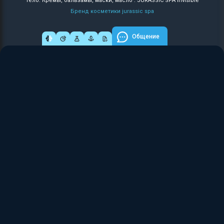
Тело: Кремы, бальзамы, маски, масло : JURASSIC SPA Invisible
Бренд косметики jurassic spa
Общение