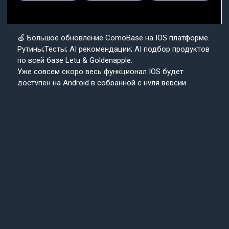
🍏 Большое обновление ComoBase на IOS платформе.
Рутины;Тесты; AI рекомендации; AI подбор продуктов
по всей базе Letu & Goldenapple.
Уже совсем скоро весь функционал IOS будет
доступен на Android в собранной с нуля версии
приложения ComoBase. Осталось недолго и
пользователи Android уже скоро получат
возможность ощутить всю красоту, удобство и мощь
IOS версии CosmoBase.
Подробнее в нашем канале.
Подписывайтесь
Cosmo
на наш канал
Base
Техподдержка
24/7
© 2013-2025 «СosmoBase» -
Сканер косметики