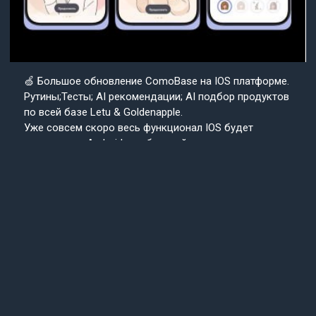
🍏 Большое обновление ComoBase на IOS платформе.
Рутины;Тесты; AI рекомендации; AI подбор продуктов
по всей базе Letu & Goldenapple.
Уже совсем скоро весь функционал IOS будет
доступен на Android в собранной с нуля версии
приложения ComoBase. Осталось недолго и
пользователи Android уже скоро получат
возможность ощутить всю красоту, удобство и мощь
IOS версии CosmoBase.
Подробнее в нашем канале.
Подписывайтесь
Cosmo
на наш канал
Base
Техподдержка
24/7
© 2013-2025 «СosmoBase» -