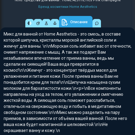
Тело: Средства для ванны : HOME AESTHETICS Pink champagne
Бренд косметики Home Aesthetics
Описание
Микс для ванной от Home Aesthetics - это смесь, в составе
которой шипучка, кристаллы морской английской соли и
жемчуг для ванны. \n\nМорская соль избавит вас от отечности,
снимет напряжение с мышц. А так же подарит Вам
незабываемое впечатление от приема ванны, ведь мы
сделали ее сияющей! Ваша вода превратится в
космос!\n\nЖемчуг - это концентрат твёрдых масел для
увлажнения и питания кожи. После приема ванны Вам не
понадобится крем для тела!\n\nШипучка насыщена сухим
молоком для бархатистости кожи.\n<p>\nВсе компоненты
направлены на уход за телом, его увлажнении и смягчению
жесткой воды. А сияющая соль поможет расслабиться,
отвлечься на сверкающую воду и побыть в медитативном
свободном состоянии.\n\nМикс можно разделить на пару
приемов, в зависимости от объёма вашей ванной. После него
ваша кожа будет напитанной и шелковистой.\n\nНе
окрашивает ванну и кожу.\n