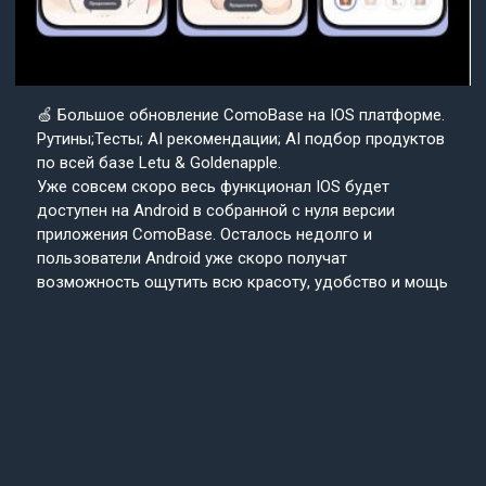
🍏 Большое обновление ComoBase на IOS платформе.
Рутины;Тесты; AI рекомендации; AI подбор продуктов
по всей базе Letu & Goldenapple.
Уже совсем скоро весь функционал IOS будет
доступен на Android в собранной с нуля версии
приложения ComoBase. Осталось недолго и
пользователи Android уже скоро получат
возможность ощутить всю красоту, удобство и мощь
IOS версии CosmoBase.
Подробнее в нашем канале.
Подписывайтесь
Cosmo
на наш канал
Base
Техподдержка
24/7
© 2013-2025 «СosmoBase» -