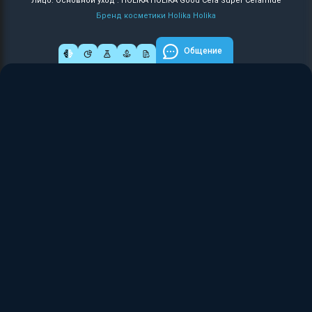
Лицо: Основной уход : HOLIKA HOLIKA Good Cera Super Ceramide
Бренд косметики Holika Holika
Общение