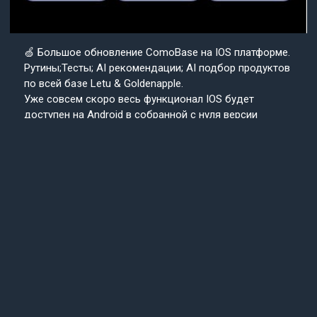
🍏 Большое обновление ComoBase на IOS платформе.
Рутины;Тесты; AI рекомендации; AI подбор продуктов
по всей базе Letu & Goldenapple.
Уже совсем скоро весь функционал IOS будет
доступен на Android в собранной с нуля версии
приложения ComoBase. Осталось недолго и
пользователи Android уже скоро получат
возможность ощутить всю красоту, удобство и мощь
IOS версии CosmoBase.
Подробнее в нашем канале.
Подписывайтесь
Cosmo
на наш канал
Base
Техподдержка
24/7
© 2013-2025 «СosmoBase» -
Сканер косметики