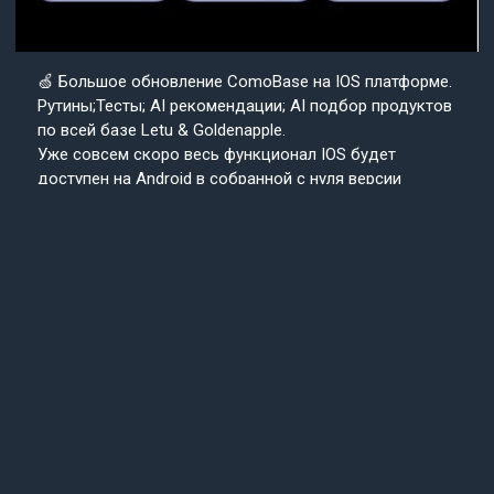
🍏 Большое обновление ComoBase на IOS платформе.
Рутины;Тесты; AI рекомендации; AI подбор продуктов
по всей базе Letu & Goldenapple.
Уже совсем скоро весь функционал IOS будет
доступен на Android в собранной с нуля версии
приложения ComoBase. Осталось недолго и
пользователи Android уже скоро получат
возможность ощутить всю красоту, удобство и мощь
IOS версии CosmoBase.
Подробнее в нашем канале.
Подписывайтесь
Cosmo
на наш канал
Base
Техподдержка
24/7
© 2013-2025 «СosmoBase» -
Сканер косметики