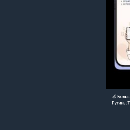
🍏 Боль
Рутины;Т
Goldenap
Уже совс
нуля вер
уже скор