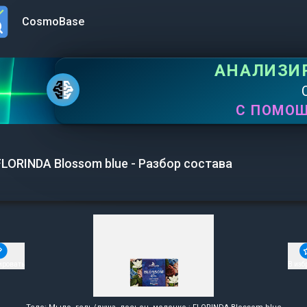
CosmoBase
n menu
АНАЛИЗИ
С ПОМО
FLORINDA Blossom blue - Разбор состава
ировать
В изб