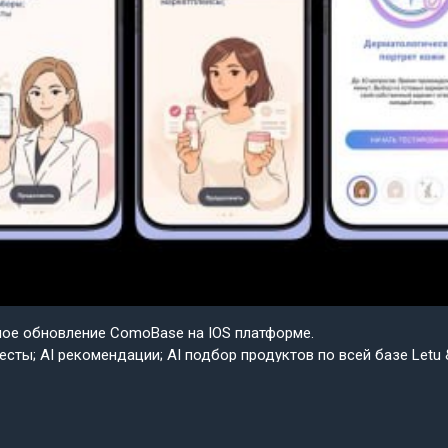
шое обновление ComoBase на IOS платформе.
есты; AI рекомендации; AI подбор продуктов по всей базе Letu 
ple.
ем скоро весь функционал IOS будет доступен на Android в со
сии приложения ComoBase. Осталось недолго и пользователи A
о получат возможность ощутить всю красоту, удобство и мощ