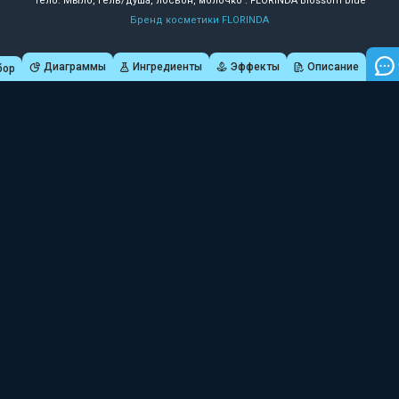
Тело: Мыло, гель/душа, лосьон, молочко : FLORINDA Blossom blue
Бренд косметики FLORINDA
Диаграммы
Ингредиенты
Эффекты
Описание
бор