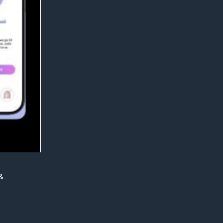
&
бранной с
ndroid
ь IOS