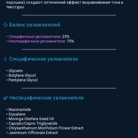
порошки) создают оптический эффект выравнивания тона и
текстуры.
💦 Баланс увлажнителей
• Специфичные увлажнители:
25%
• Неспецифичные увлажнители:
75%
💧 Специфические увлажнители
• Glycerin
• Butylene Glycol
• Pentylene Glycol
🌿 Неспецифические увлажнители
• Niacinamide
• Squalane
• Moringa Oleifera Seed Oil
• Caprylic/Capric Triglyceride
• Chrysanthemum Morifolium Flower Extract
• Jasminum Officinale Extract