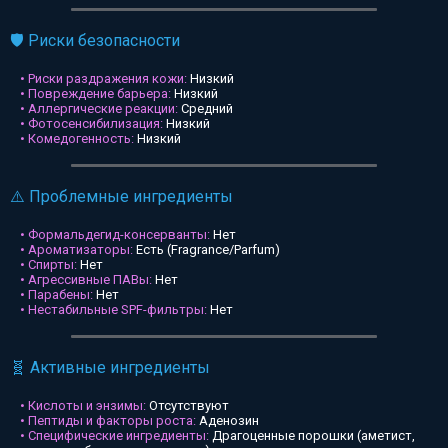
🛡️ Риски безопасности
• Риски раздражения кожи:
Низкий
• Повреждение барьера:
Низкий
• Аллергические реакции:
Средний
• Фотосенсибилизация:
Низкий
• Комедогенность:
Низкий
⚠️ Проблемные ингредиенты
• Формальдегид-консерванты:
Нет
• Ароматизаторы:
Есть (Fragrance/Parfum)
• Спирты:
Нет
• Агрессивные ПАВы:
Нет
• Парабены:
Нет
• Нестабильные SPF-фильтры:
Нет
🧬 Активные ингредиенты
• Кислоты и энзимы:
Отсутствуют
• Пептиды и факторы роста:
Аденозин
• Специфические ингредиенты:
Драгоценные порошки (аметист,