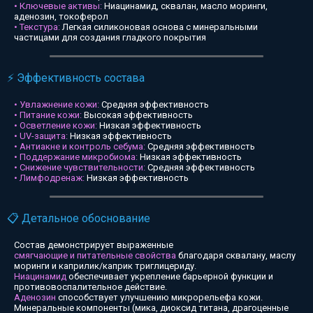
• Ключевые активы:
Ниацинамид, сквалан, масло моринги,
аденозин, токоферол
• Текстура:
Легкая силиконовая основа с минеральными
частицами для создания гладкого покрытия
⚡ Эффективность состава
• Увлажнение кожи:
Средняя эффективность
• Питание кожи:
Высокая эффективность
• Осветление кожи:
Низкая эффективность
• UV-защита:
Низкая эффективность
• Антиакне и контроль себума:
Средняя эффективность
• Поддержание микробиома:
Низкая эффективность
• Снижение чувствительности:
Средняя эффективность
• Лимфодренаж:
Низкая эффективность
📋 Детальное обоснование
Состав демонстрирует выраженные
смягчающие и питательные свойства
благодаря сквалану, маслу
моринги и каприлик/каприк триглицериду.
Ниацинамид
обеспечивает укрепление барьерной функции и
противовоспалительное действие.
Аденозин
способствует улучшению микрорельефа кожи.
Минеральные компоненты (мика, диоксид титана, драгоценные