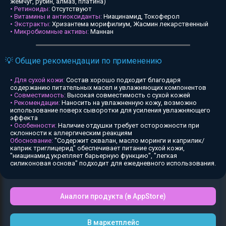
жемчуг, рубин, алмаз, платина)
• Ретиноиды:
Отсутствуют
• Витамины и антиоксиданты:
Ниацинамид, Токоферол
• Экстракты:
Хризантема морифилиум, Жасмин лекарственный
• Микробиомные активы:
Маннан
💡 Общие рекомендации по применению
• Для сухой кожи:
Состав хорошо подходит благодаря
содержанию питательных масел и увлажняющих компонентов
• Совместимость:
Высокая совместимость с сухой кожей
• Рекомендации:
Наносить на увлажненную кожу, возможно
использование поверх сыворотки для усиления увлажняющего
эффекта
• Особенности:
Наличие отдушки требует осторожности при
склонности к аллергическим реакциям
Обоснование:
"Содержит сквалан, масло моринги и каприлик/
каприк триглицерид" обеспечивает питание сухой кожи,
"ниацинамид укрепляет барьерную функцию", "легкая
силиконовая основа" подходит для ежедневного использования.
Аналоги продукта (в AppStore)
В маркетплейс