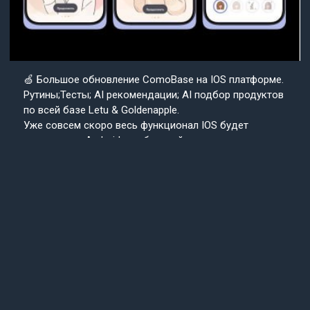
🍏 Большое обновление ComoBase на IOS платформе.
Рутины;Тесты; AI рекомендации; AI подбор продуктов
по всей базе Letu & Goldenapple.
Уже совсем скоро весь функционал IOS будет
доступен на Android в собранной с нуля версии
приложения ComoBase. Осталось недолго и
пользователи Android уже скоро получат
возможность ощутить всю красоту, удобство и мощь
IOS версии CosmoBase.
Подробнее в нашем канале.
Подписывайтесь
Cosmo
на наш канал
Base
Техподдержка
24/7
© 2013-2025 «СosmoBase» -