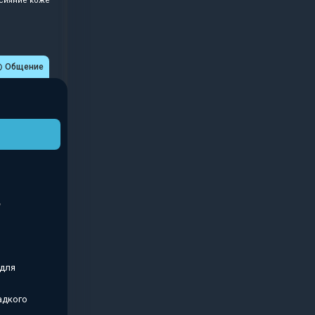
 сияние коже
Общение
 для
адкого