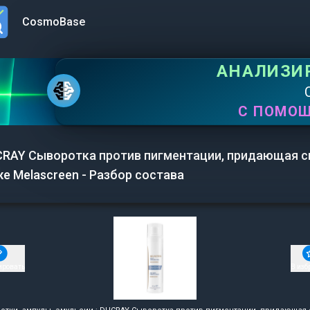
CosmoBase
n menu
АНАЛИЗИ
С ПОМО
RAY Сыворотка против пигментации, придающая с
е Melascreen - Разбор состава
ировать
В изб