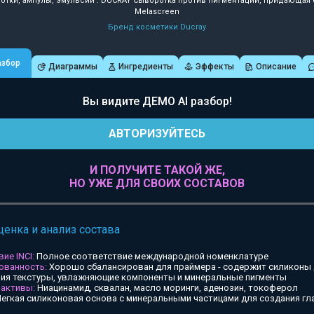
отки, ампулы, эмульсии : DUCRAY Сыворотка против пигментации, придающая
Melascreen
Бренд косметики Ducray
азбор
Диаграммы
Ингредиенты
Эффекты
Описание
Вы видите ДЕМО AI разбор!
АВТОРИЗУЙТЕСЬ
И ПОЛУЧИТЕ ТАКОЙ ЖЕ,
НО УЖЕ ДЛЯ СВОИХ СОСТАВОВ
ценка и анализ состава
ие INCI:
Полное соответствие международной номенклатуре
ованность:
Хорошо сбалансирован для праймера - содержит силиконы
ия текстуры, увлажняющие компоненты и минеральные пигменты
 активы:
Ниацинамид, сквалан, масло моринги, аденозин, токоферол
егкая силиконовая основа с минеральными частицами для создания гл