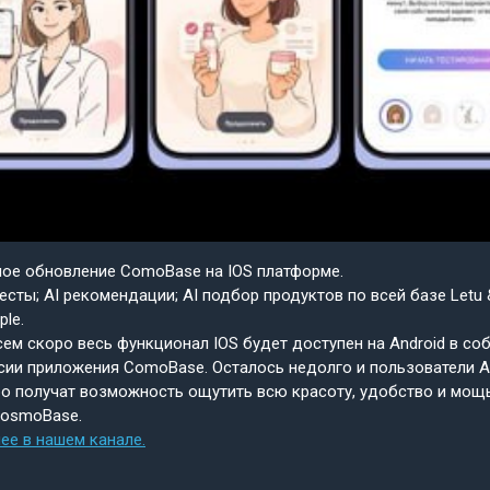
шое обновление ComoBase на IOS платформе.
есты; AI рекомендации; AI подбор продуктов по всей базе Letu 
ple.
ем скоро весь функционал IOS будет доступен на Android в со
сии приложения ComoBase. Осталось недолго и пользователи A
о получат возможность ощутить всю красоту, удобство и мощ
CosmoBase.
ее в нашем канале.