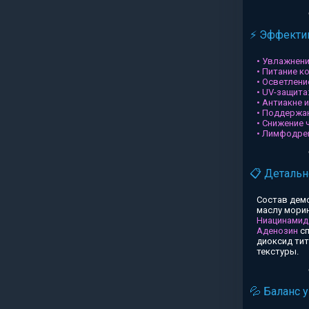
⚡ Эффектив
• Увлажнени
• Питание к
• Осветлени
• UV-защита
• Антиакне 
• Поддержа
• Снижение 
• Лимфодре
📋 Детальн
Состав дем
маслу морин
Ниацинамид
Аденозин
сп
диоксид ти
текстуры.
💦 Баланс 