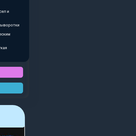
сел и
 сыворотки
еским
гкая