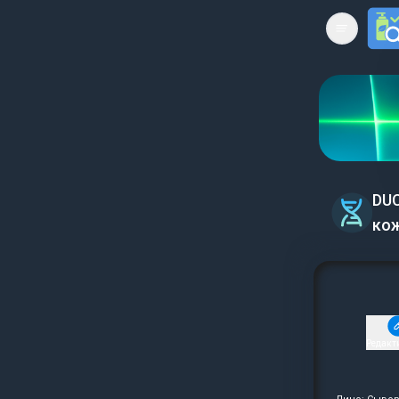
Open mai
DUC
кож
Редакт