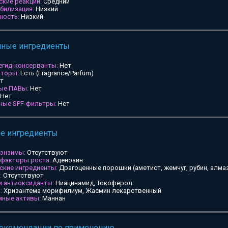
ские реакции:
Средний
билизация:
Низкий
ность:
Низкий
мные ингредиенты
егид-консерванты:
Нет
аторы:
Есть (Fragrance/Parfum)
т
ные ПАВы:
Нет
Нет
ьные SPF-фильтры:
Нет
ые ингредиенты
 энзимы:
Отсутствуют
 факторы роста:
Аденозин
ские ингредиенты:
Драгоценные порошки (аметист, жемчуг, рубин, алмаз
:
Отсутствуют
и антиоксиданты:
Ниацинамид, Токоферол
:
Хризантема морифилиум, Жасмин лекарственный
мные активы:
Маннан
рекомендации по применению