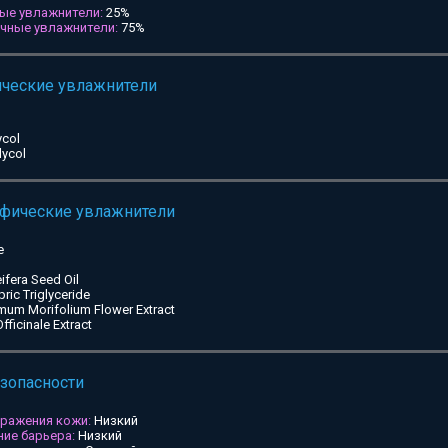
ые увлажнители:
25%
ичные увлажнители:
75%
ические увлажнители
ycol
lycol
ифические увлажнители
e
ifera Seed Oil
pric Triglyceride
mum Morifolium Flower Extract
ficinale Extract
езопасности
дражения кожи:
Низкий
ие барьера:
Низкий