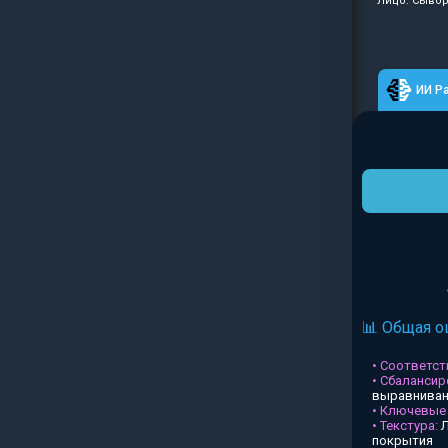
Лицо: Сывор
ИИ Р
📊 Общая о
• Соответств
• Сбалансир
выравниван
• Ключевые
• Текстура:
Л
покрытия