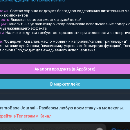
 кожи:
Состав хорошо подходит благодаря содержанию питательных ма
х компонентов
ость:
Высокая совместимость с сухой кожей
ции:
Наносить на увлажненную кожу, возможно использование поверх
ия увлажняющего эффекта
ти:
Наличие отдушки требует осторожности при склонности к аллергич
е:
"Содержит сквалан, масло моринги и каприлик/каприк триглицерид"
т питание сухой кожи, "ниацинамид укрепляет барьерную функцию", "ле
я основа" подходит для ежедневного использования.
Аналоги продукта (в AppStore)
В маркетплейс
osmoBase Journal - Разберем любую косметику на молекулы.
ерейти в Телеграмм Канал