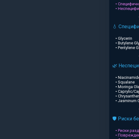
• Специфичн
• Неспециф
💧 Специф
• Glycerin
• Butylene Gl
• Pentylene G
🌿 Неспец
• Niacinamid
• Squalane
• Moringa Ole
• Caprylic/Ca
• Chrysanthe
• Jasminum Of
🛡️ Риски б
• Риски раз
• Поврежден