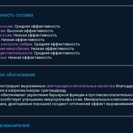
ность состава
е кожи:
Средняя эффективность
ожи:
Высокая эффективность
е кожи:
Низкая эффективность
:
Низкая эффективность
и контроль себума:
Средняя эффективность
ние микробиома:
Низкая эффективность
чувствительности:
Средняя эффективность
наж:
Низкая эффективность
ое обоснование
онстрирует выраженные
смягчающие и питательные свойства
благодар
ги и каприлик/каприк триглицериду.
обеспечивает укрепление барьерной функции и противовоспалительное
особствует улучшению микрорельефа кожи. Минеральные компоненты 
тана, драгоценные порошки) создают оптический эффект выравнивания
увлажнителей