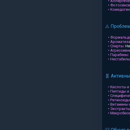
• Аллергиче
• Фотосенси
• Комедоген
⚠️ Пробле
• Формальд
• Ароматиз
• Спирты:
Не
• Агрессив
• Парабены:
• Нестабил
🧬 Активн
• Кислоты и
• Пептиды и
• Специфиче
• Ретиноиды
• Витамины 
• Экстракты
• Микробио
💡 Общие 