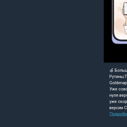
🍏 Боль
Рутины;Т
Goldenap
Уже совс
нуля вер
уже скор
версии 
Подробн