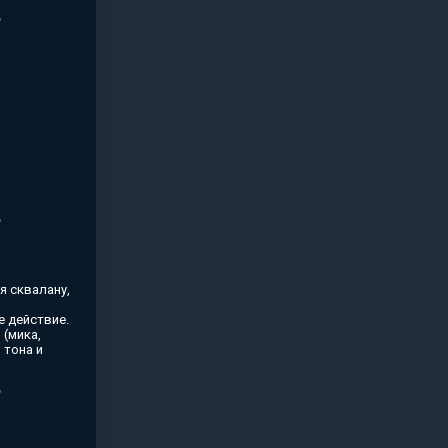
я сквалану,
 действие.
(мика,
 тона и