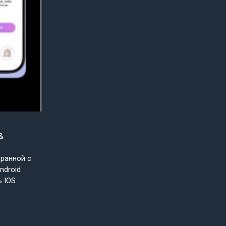
&
бранной с
ndroid
ь IOS