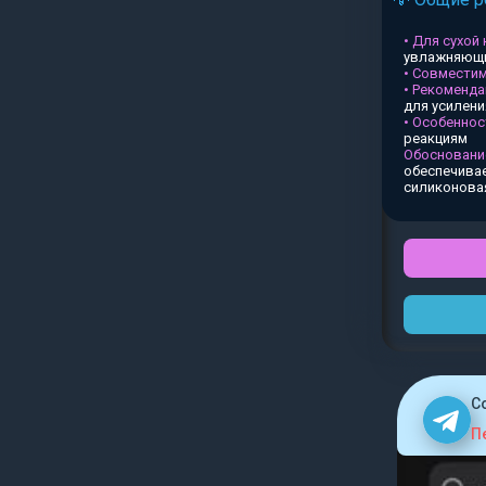
• Для сухой
увлажняющи
• Совместим
• Рекоменда
для усилен
• Особеннос
реакциям
Обосновани
обеспечивае
силиконова
C
П