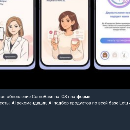
шое обновление ComoBase на IOS платформе.
есты; AI рекомендации; AI подбор продуктов по всей базе Letu 
ple.
ем скоро весь функционал IOS будет доступен на Android в со
сии приложения ComoBase. Осталось недолго и пользователи A
о получат возможность ощутить всю красоту, удобство и мощ