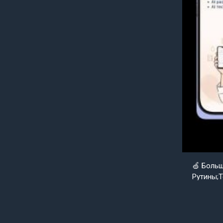
🍏 Боль
Рутины;Т
Goldenap
Уже совс
нуля вер
уже скор