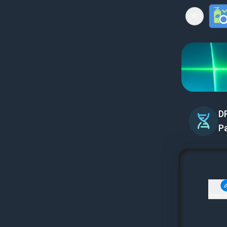
Open mai
D
Р
Редакт