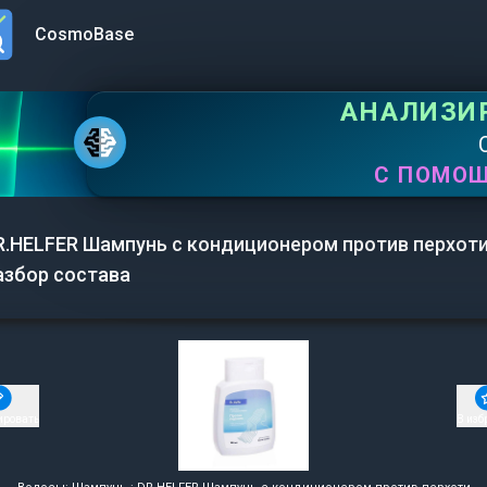
CosmoBase
n menu
АНАЛИЗИ
С ПОМО
R.HELFER Шампунь с кондиционером против перхоти
азбор состава
ировать
В изб