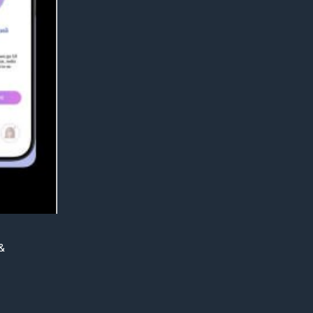
&
бранной с
ndroid
ь IOS