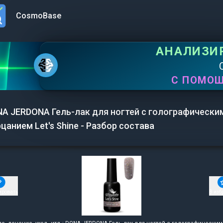
CosmoBase
n menu
АНАЛИЗИ
С ПОМО
A JERDONA Гель-лак для ногтей с голографически
цанием Let's Shine - Разбор состава
ировать
В изб