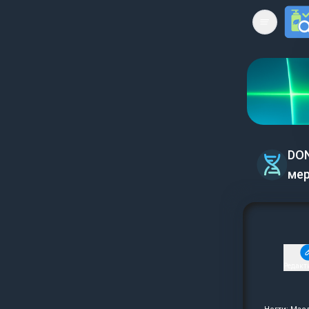
Open mai
DON
мер
Редакт