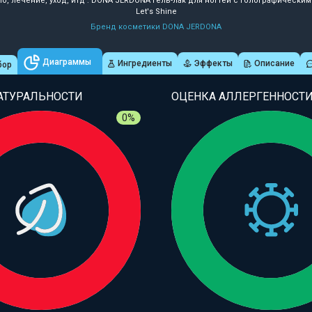
ло, лечение, уход, итд : DONA JERDONA Гель-лак для ногтей с голографически
Let's Shine
Бренд косметики DONA JERDONA
Диаграммы
Ингредиенты
Эффекты
Описание
бор
АТУРАЛЬНОСТИ
ОЦЕНКА АЛЛЕРГЕННОСТ
0%