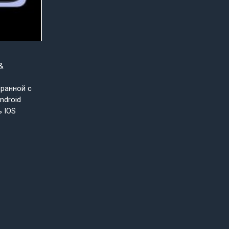
&
бранной с
ndroid
ь IOS