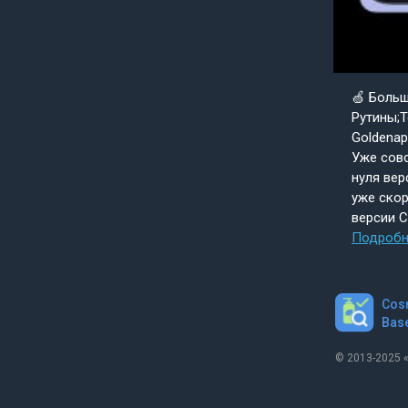
🍏 Боль
Рутины;Т
Goldenap
Уже совс
нуля вер
уже скор
версии 
Подробн
Cos
Bas
© 2013-2025 