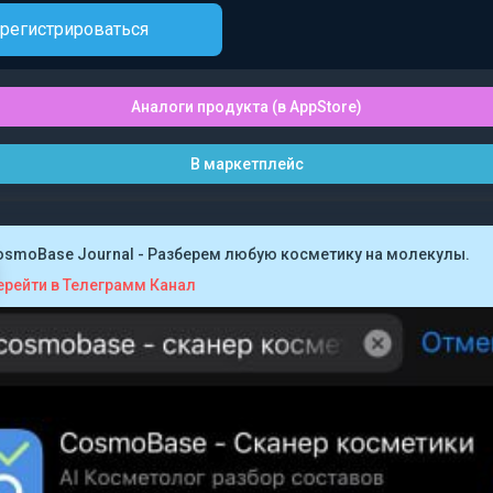
регистрироваться
Аналоги продукта (в AppStore)
В маркетплейс
osmoBase Journal - Разберем любую косметику на молекулы.
ерейти в Телеграмм Канал