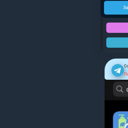
За
C
П