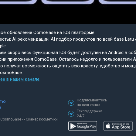
шое обновление ComoBase на IOS платформе.
есты; AI рекомендации; AI подбор продуктов по всей базе Letu 
ple.
ем скоро весь функционал IOS будет доступен на Android в со
сии приложения ComoBase. Осталось недолго и пользователи A
о получат возможность ощутить всю красоту, удобство и мощ
CosmoBase.
ее в нашем канале.
Подписывайтесь
mo
на наш канал
e
Техподдержка
24/7
«СosmoBase» - Сканер косметики