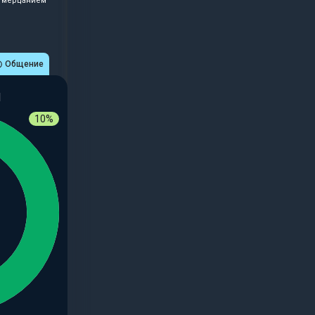
м мерцанием
Общение
И
10%