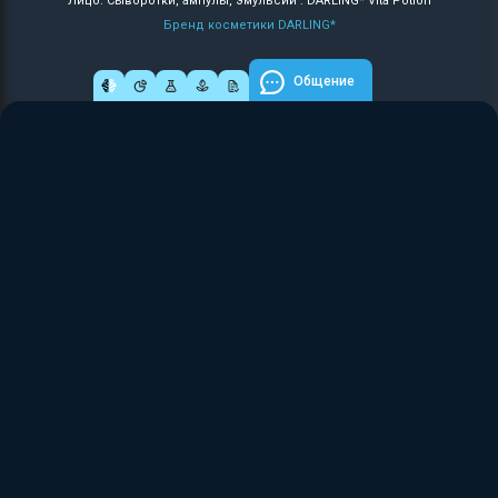
Лицо: Сыворотки, ампулы, эмульсии : DARLING* Vita Potion
Бренд косметики DARLING*
Общение