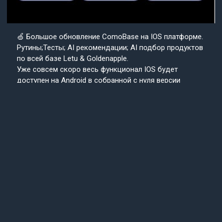
🍏 Большое обновление ComoBase на IOS платформе.
Рутины;Тесты; AI рекомендации; AI подбор продуктов
по всей базе Letu & Goldenapple.
Уже совсем скоро весь функционал IOS будет
доступен на Android в собранной с нуля версии
приложения ComoBase. Осталось недолго и
пользователи Android уже скоро получат
возможность ощутить всю красоту, удобство и мощь
IOS версии CosmoBase.
Подробнее в нашем канале.
Подписывайтесь
Cosmo
на наш канал
Base
Техподдержка
24/7
© 2013-2025 «СosmoBase» -
Сканер косметики