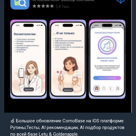
🍏 Большое обновление ComoBase на IOS платформе.
Рутины;Тесты; AI рекомендации; AI подбор продуктов
по всей базе Letu & Goldenapple.