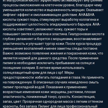
и гиалуроновой кислот эффективно активизирует внутренние
процессы омоложения на клеточном уровне, благодаря чему
уменьшается количество и выраженность морщин. Оказывает
лифтинг-эффект и омолаживающее действие. AHA&BHA
кислоты сужают поры, стимулируют выработку коллагена и
поддерживают целостность эпидермального барьера. АНА-
кислоты осветляют, увлажняют кожу, сужают поры и
повышают синтез коллагена и эластина. Гиалуроновая кислота
глубоко увлажняет и борется с морщинами, восстанавливает
эластичность и улучшает тургор кожи. После курса процедур:
уменьшение воспалений и менее заметны следы постакне.
Важно: возможно появление жжения и покраснения кожи, что
является нормой для данного средства. После применения
пилинга необходимо исключить пребывание на солнце и
посещение солярия. В летнее время использовать
солнцезащитный крем для лица с spf. Меры
предосторожности: избегать попадания в глаза. Не применять
на поврежденную. В описанных случаях немедленно смыть
пилинг прохладной водой. Показания к применению:
возрастные изменения кожи: морщины, растяжки, плохая
эластичность, пониженный тонус, сухость. Консистенция,
запах, цвет: Прозрачная однородная масса с легким оттенком
красноты, без запаха. Пилинг для лица профессиональный