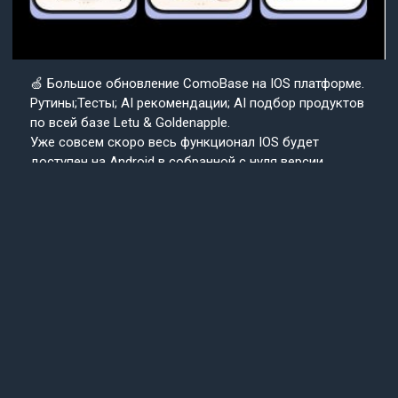
🍏 Большое обновление ComoBase на IOS платформе.
Рутины;Тесты; AI рекомендации; AI подбор продуктов
по всей базе Letu & Goldenapple.
Уже совсем скоро весь функционал IOS будет
доступен на Android в собранной с нуля версии
приложения ComoBase. Осталось недолго и
пользователи Android уже скоро получат
возможность ощутить всю красоту, удобство и мощь
IOS версии CosmoBase.
Подробнее в нашем канале.
Подписывайтесь
Cosmo
на наш канал
Base
Техподдержка
24/7
© 2013-2025 «СosmoBase» -
Сканер косметики