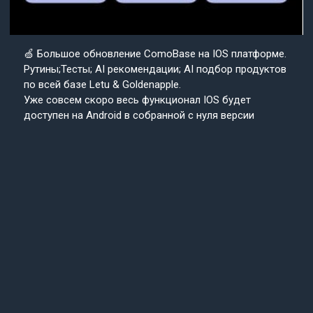
🍏 Большое обновление ComoBase на IOS платформе.
Рутины;Тесты; AI рекомендации; AI подбор продуктов
по всей базе Letu & Goldenapple.
Уже совсем скоро весь функционал IOS будет
доступен на Android в собранной с нуля версии
приложения ComoBase. Осталось недолго и
пользователи Android уже скоро получат
возможность ощутить всю красоту, удобство и мощь
IOS версии CosmoBase.
Подробнее в нашем канале.
Подписывайтесь
Cosmo
на наш канал
Base
Техподдержка
24/7
© 2013-2025 «СosmoBase» -
Сканер косметики