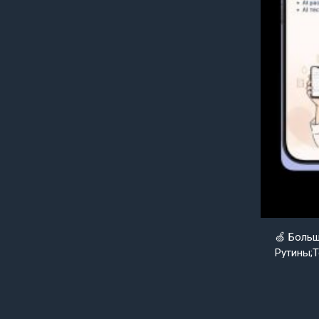
🍏 Боль
Рутины;Т
Goldenap
Уже совс
нуля вер
уже скор