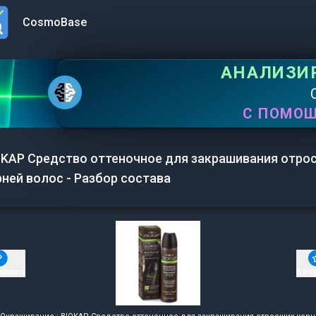
CosmoBase
n menu
АНАЛИЗИ
С ПОМО
OKAP Средство оттеночное для закрашивания отро
ней волос - Разбор состава
ировать
В изб