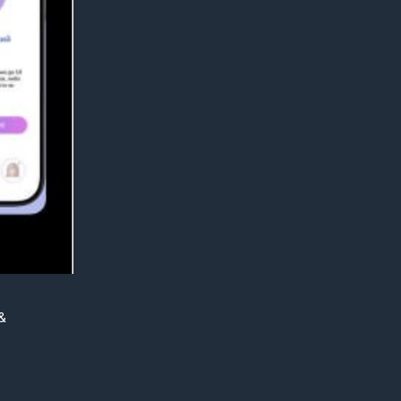
&
бранной с
ndroid
ь IOS