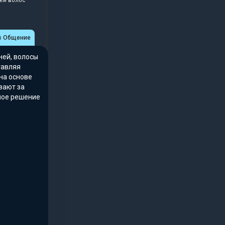
ней волос
Общение
ней, волосы
тавляя
на основе
вают за
ьное решение