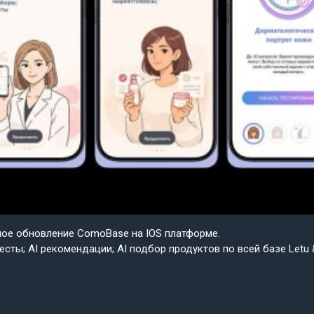
шое обновление ComoBase на IOS платформе.
есты; AI рекомендации; AI подбор продуктов по всей базе Letu 
ple.
ем скоро весь функционал IOS будет доступен на Android в со
сии приложения ComoBase. Осталось недолго и пользователи A
о получат возможность ощутить всю красоту, удобство и мощ