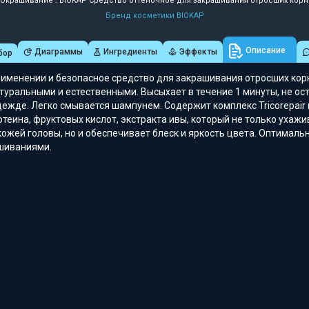
Окрашивание : BIOKAP Средство оттеночное для закрашивания отросших кор
Бренд косметики BIOKAP
Описание
Диаграммы
Ингредиенты
Эффекты
бор
рименении и безопасное средство для закрашивания отросших кор
туральными и естественными. Высыхает в течение 1 минуты, не ос
дежде. Легко смывается шампунем. Содержит комплекс Tricorepair 
отеина, фруктовых кислот, экстракта ивы, который не только ухажи
кожей головы, но и обеспечивает блеск и яркость цвета. Оптимал
шиваниями.