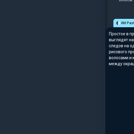
Волосы: 
ИИ Раз
Простое в п
выглядят на
следов на о
рисового пр
волосами и 
между окра