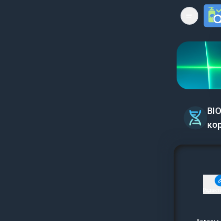
Open mai
BI
кор
Редакт