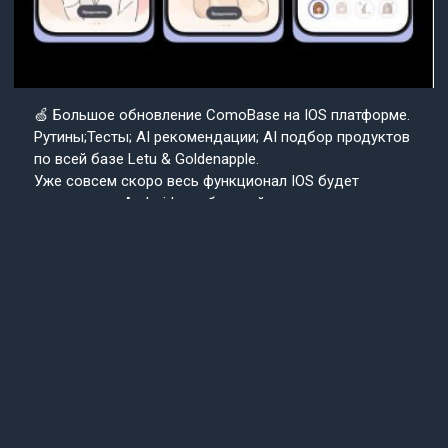
🍏 Большое обновление ComoBase на IOS платформе.
Рутины;Тесты; AI рекомендации; AI подбор продуктов
по всей базе Letu & Goldenapple.
Уже совсем скоро весь функционал IOS будет
доступен на Android в собранной с нуля версии
приложения ComoBase. Осталось недолго и
пользователи Android уже скоро получат
возможность ощутить всю красоту, удобство и мощь
IOS версии CosmoBase.
Подробнее в нашем канале.
Подписывайтесь
Cosmo
на наш канал
Base
Техподдержка
24/7
© 2013-2025 «СosmoBase» -