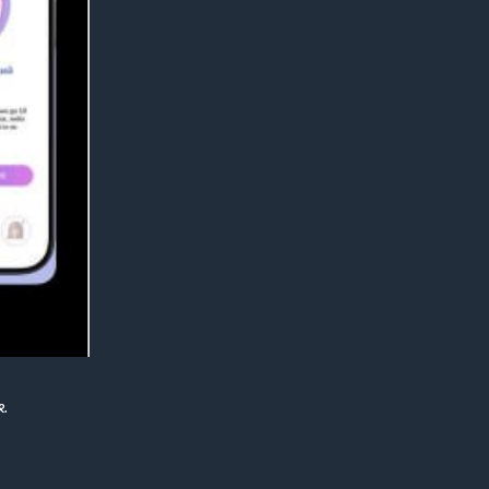
&
бранной с
ndroid