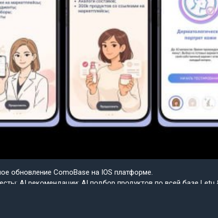
шое обновление ComoBase на IOS платформе.
есты; AI рекомендации; AI подбор продуктов по всей базе Letu 
ple.
ем скоро весь функционал IOS будет доступен на Android в со
сии приложения ComoBase. Осталось недолго и пользователи A