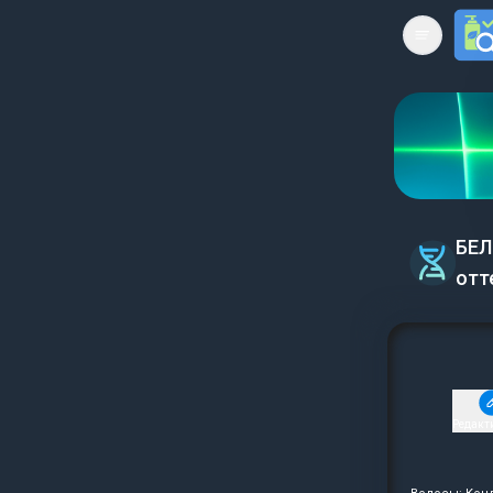
Open mai
БЕЛ
отт
Редакт