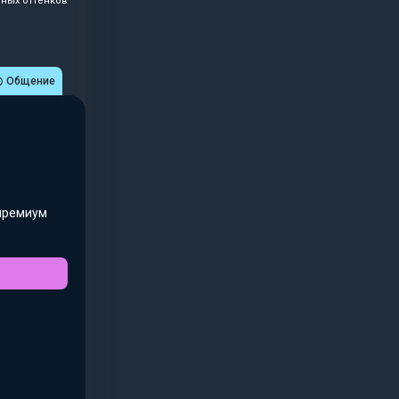
ных оттенков
Общение
премиум