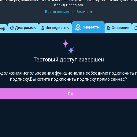
диционеры, бальзамы : БЕЛИТА-М Бальзам-нейтрализатор желтизны для холод
блонд Hot colors
Бренд косметики Белита-м
Эффекты
Диаграммы
Ингредиенты
Описание
бор
Тестовый доступ завершен
одолжения использования функционала необходимо подключить 
подписку.Вы хотите подключить подписку прямо сейчас?
Ок