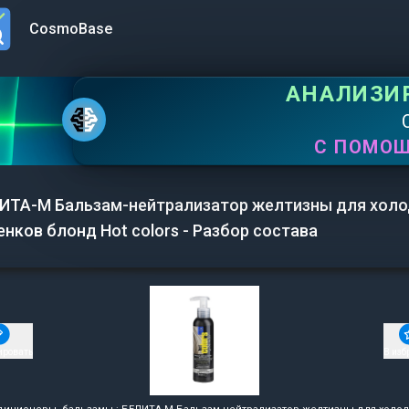
CosmoBase
n menu
АНАЛИЗИ
С ПОМО
ИТА-М Бальзам-нейтрализатор желтизны для хол
енков блонд Hot colors - Разбор состава
ировать
В изб