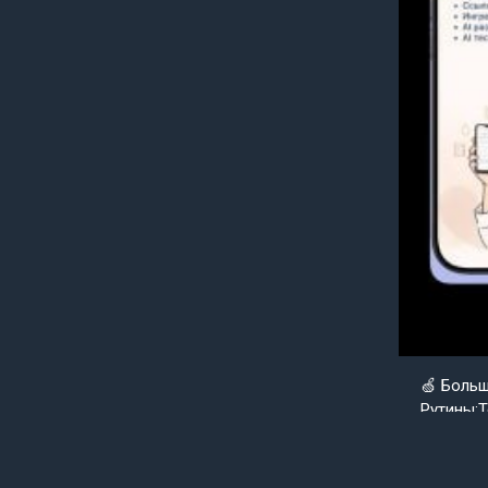
🍏 Боль
Рутины;Т
Goldenap
Уже совс
нуля вер