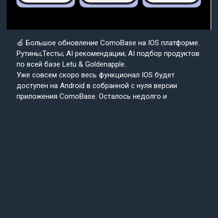
🍏 Большое обновление ComoBase на IOS платформе.
Рутины;Тесты; AI рекомендации; AI подбор продуктов
по всей базе Letu & Goldenapple.
Уже совсем скоро весь функционал IOS будет
доступен на Android в собранной с нуля версии
приложения ComoBase. Осталось недолго и
пользователи Android уже скоро получат
возможность ощутить всю красоту, удобство и мощь
IOS версии CosmoBase.
Подробнее в нашем канале.
Подписывайтесь
Cosmo
на наш канал
Base
Техподдержка
24/7
© 2013-2025 «СosmoBase» -
Сканер косметики