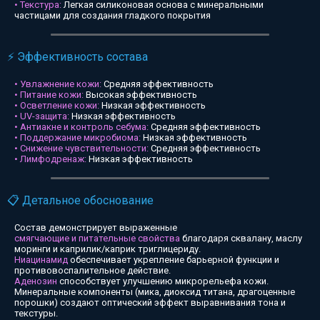
• Текстура:
Легкая силиконовая основа с минеральными
частицами для создания гладкого покрытия
⚡ Эффективность состава
• Увлажнение кожи:
Средняя эффективность
• Питание кожи:
Высокая эффективность
• Осветление кожи:
Низкая эффективность
• UV-защита:
Низкая эффективность
• Антиакне и контроль себума:
Средняя эффективность
• Поддержание микробиома:
Низкая эффективность
• Снижение чувствительности:
Средняя эффективность
• Лимфодренаж:
Низкая эффективность
📋 Детальное обоснование
Состав демонстрирует выраженные
смягчающие и питательные свойства
благодаря сквалану, маслу
моринги и каприлик/каприк триглицериду.
Ниацинамид
обеспечивает укрепление барьерной функции и
противовоспалительное действие.
Аденозин
способствует улучшению микрорельефа кожи.
Минеральные компоненты (мика, диоксид титана, драгоценные
порошки) создают оптический эффект выравнивания тона и
текстуры.