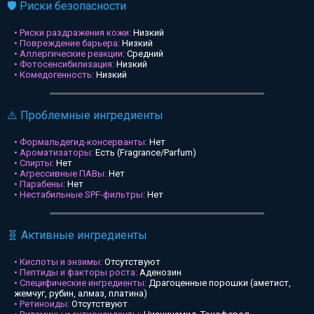
🛡️ Риски безопасности
• Риски раздражения кожи:
Низкий
• Повреждение барьера:
Низкий
• Аллергические реакции:
Средний
• Фотосенсибилизация:
Низкий
• Комедогенность:
Низкий
⚠️ Проблемные ингредиенты
• Формальдегид-консерванты:
Нет
• Ароматизаторы:
Есть (Fragrance/Parfum)
• Спирты:
Нет
• Агрессивные ПАВы:
Нет
• Парабены:
Нет
• Нестабильные SPF-фильтры:
Нет
🧬 Активные ингредиенты
• Кислоты и энзимы:
Отсутствуют
• Пептиды и факторы роста:
Аденозин
• Специфические ингредиенты:
Драгоценные порошки (аметист,
жемчуг, рубин, алмаз, платина)
• Ретиноиды:
Отсутствуют