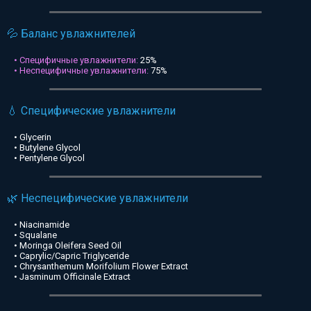
💦 Баланс увлажнителей
• Специфичные увлажнители:
25%
• Неспецифичные увлажнители:
75%
💧 Специфические увлажнители
• Glycerin
• Butylene Glycol
• Pentylene Glycol
🌿 Неспецифические увлажнители
• Niacinamide
• Squalane
• Moringa Oleifera Seed Oil
• Caprylic/Capric Triglyceride
• Chrysanthemum Morifolium Flower Extract
• Jasminum Officinale Extract