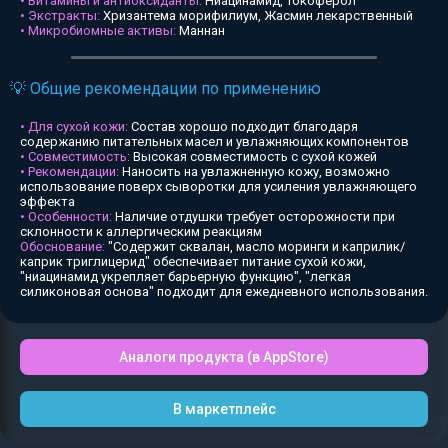
• Витамины и антиоксиданты:
Ниацинамид, Токоферол
• Экстракты:
Хризантема морифилиум, Жасмин лекарственный
• Микробиомные активы:
Маннан
💡 Общие рекомендации по применению
• Для сухой кожи:
Состав хорошо подходит благодаря
содержанию питательных масел и увлажняющих компонентов
• Совместимость:
Высокая совместимость с сухой кожей
• Рекомендации:
Наносить на увлажненную кожу, возможно
использование поверх сыворотки для усиления увлажняющего
эффекта
• Особенности:
Наличие отдушки требует осторожности при
склонности к аллергическим реакциям
Обоснование:
"Содержит сквалан, масло моринги и каприлик/
каприк триглицерид" обеспечивает питание сухой кожи,
"ниацинамид укрепляет барьерную функцию", "легкая
силиконовая основа" подходит для ежедневного использования.
Аналоги продукта (в AppStore)
В маркетплейс