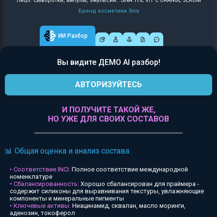
Лицо: Сыворотки, ампулы, эмульсии : 3INA THE VIT C ORANGE SERUM
Бренд косметики 3ina
ИИ Разбор
Вы видите ДЕМО AI разбор!
АВТОРИЗУЙТЕСЬ
И ПОЛУЧИТЕ ТАКОЙ ЖЕ,
НО УЖЕ ДЛЯ СВОИХ СОСТАВОВ
📊 Общая оценка и анализ состава
• Соответствие INCI:
Полное соответствие международной
номенклатуре
• Сбалансированность:
Хорошо сбалансирован для праймера -
содержит силиконы для выравнивания текстуры, увлажняющие
компоненты и минеральные пигменты
• Ключевые активы:
Ниацинамид, сквалан, масло моринги,
аденозин, токоферол