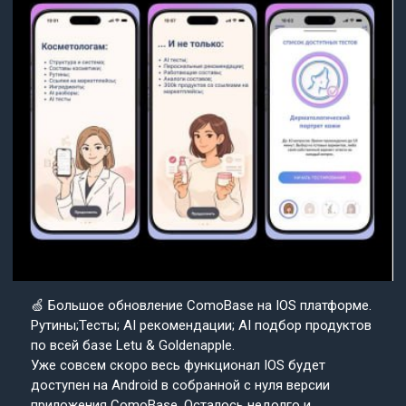
🍏 Большое обновление ComoBase на IOS платформе.
Рутины;Тесты; AI рекомендации; AI подбор продуктов
по всей базе Letu & Goldenapple.
Уже совсем скоро весь функционал IOS будет
доступен на Android в собранной с нуля версии
приложения ComoBase. Осталось недолго и