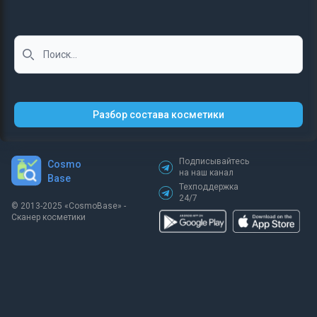
Search
Разбор состава косметики
Подписывайтесь
Cosmo
на наш канал
Base
Техподдержка
24/7
© 2013-2025 «СosmoBase» -
Сканер косметики