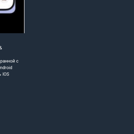
&
бранной с
ndroid
ь IOS