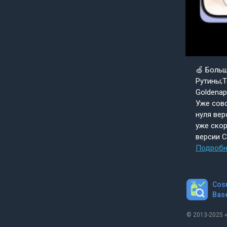
🍏 Боль
Рутины;Т
Goldenap
Уже совс
нуля вер
уже скор
версии 
Подробн
Cos
Bas
© 2013-2025 