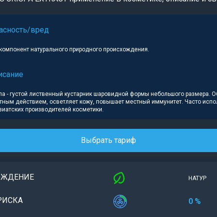
асность/вред
компонент натурального природного происхождения.
исание
па - густой лиственный кустарник шаровидной формы небольшого размера. 
тным действием, осветляет кожу, повышает местный иммунитет. Часто испо
зиатских производителей косметики.
Выбрать тариф
ОЖДЕНИЕ
НАТУР
РИСКА
0 %