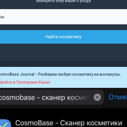
Выберите зону вашего ухода
Найти косметику
osmoBase Journal - Разберем любую косметику на молекулы.
ерейти в Телеграмм Канал