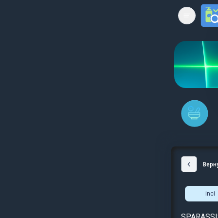
Open mai
Верн
inci
SPARASSIS