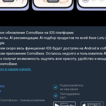
шое обновление ComoBase на IOS платформе.
есты; AI рекомендации; AI подбор продуктов по всей базе Letu 
ple.
ем скоро весь функционал IOS будет доступен на Android в со
сии приложения ComoBase. Осталось недолго и пользователи A
о получат возможность ощутить всю красоту, удобство и мощ
CosmoBase.
ее в нашем канале.
Подписывайтесь
mo
на наш канал
e
Техподдержка
24/7
«СosmoBase» - Сканер косметики