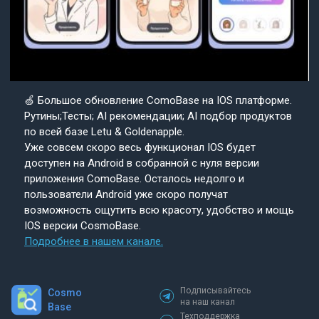
🍏 Большое обновление ComoBase на IOS платформе.
Рутины;Тесты; AI рекомендации; AI подбор продуктов
по всей базе Letu & Goldenapple.
Уже совсем скоро весь функционал IOS будет
доступен на Android в собранной с нуля версии
приложения ComoBase. Осталось недолго и
пользователи Android уже скоро получат
возможность ощутить всю красоту, удобство и мощь
IOS версии CosmoBase.
Подробнее в нашем канале.
Подписывайтесь
Cosmo
на наш канал
Base
Техподдержка