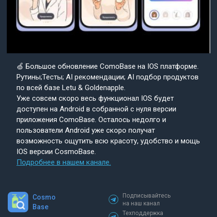
🍏 Большое обновление ComoBase на IOS платформе.
Рутины;Тесты; AI рекомендации; AI подбор продуктов
по всей базе Letu & Goldenapple.
Уже совсем скоро весь функционал IOS будет
доступен на Android в собранной с нуля версии
приложения ComoBase. Осталось недолго и
пользователи Android уже скоро получат
возможность ощутить всю красоту, удобство и мощь
IOS версии CosmoBase.
Подробнее в нашем канале.
Подписывайтесь
Cosmo
на наш канал
Base
Техподдержка