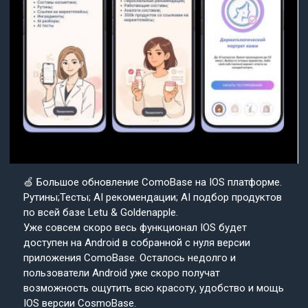
🍏 Большое обновление ComoBase на IOS платформе.
Рутины;Тесты; AI рекомендации; AI подбор продуктов
по всей базе Letu & Goldenapple.
Уже совсем скоро весь функционал IOS будет
доступен на Android в собранной с нуля версии
приложения ComoBase. Осталось недолго и
пользователи Android уже скоро получат
возможность ощутить всю красоту, удобство и мощь
IOS версии CosmoBase.